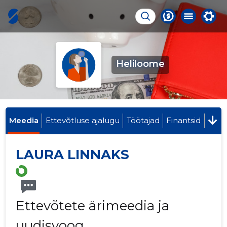
Heliloome
Meedia
Ettevõtluse ajalugu
Töötajad
Finantsid
LAURA LINNAKS
Ettevõtete ärimeedia ja
uudisvoog