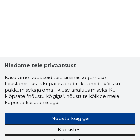
LAURA LI
Usaldusv
Hindame teie privaatsust
Kasutame küpsiseid teie sirvimiskogemuse
täiustamiseks, isikupärastatud reklaamide või sisu
pakkumiseks ja oma liikluse analüüsimiseks. Kui
klõpsate "nõustu kõigiga", nõustute kõikide meie
küpsiste kasutamisega.
Nõustu kõigiga
Küpsistest