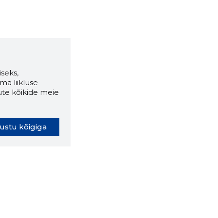
seks,
ma liikluse
ute kõikide meie
ustu kõigiga