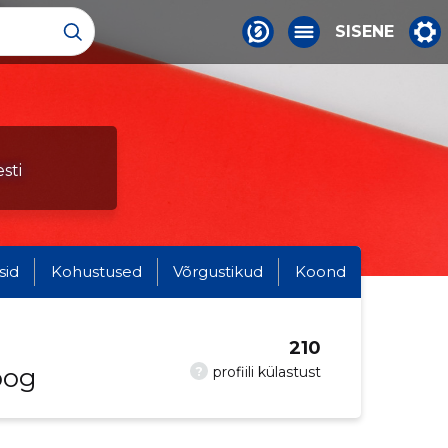
SISENE
sti
sid
Kohustused
Võrgustikud
Koond
210
oog
?
profiili külastust