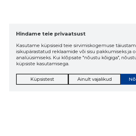
Hindame teie privaatsust
Kasutame küpsiseid teie sirvimiskogemuse täiustami
isikupärastatud reklaamide või sisu pakkumiseks ja o
analüüsimiseks. Kui klõpsate "nõustu kõigiga", nõust
küpsiste kasutamisega.
Küpsistest
Ainult vajalikud
Nõ