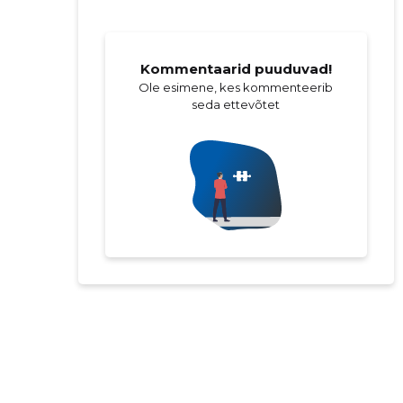
Kommentaarid puuduvad!
Ole esimene, kes kommenteerib
seda ettevõtet