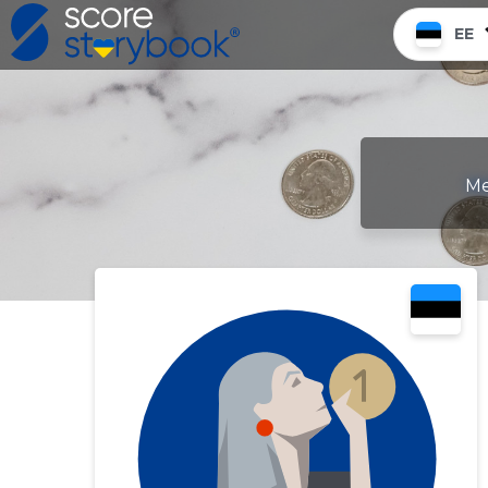
EE
Me