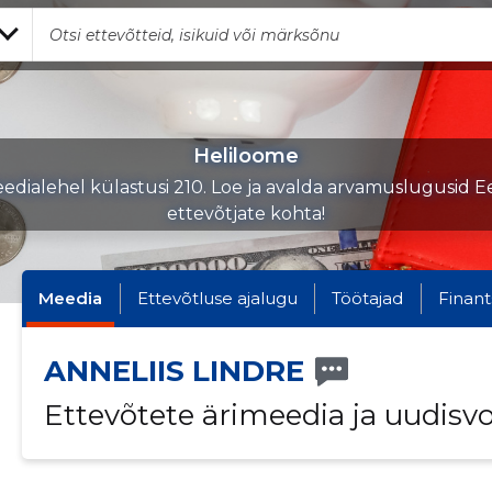
Heliloome
edialehel külastusi 210. Loe ja avalda arvamuslugusid Ee
ettevõtjate kohta!
Meedia
Ettevõtluse ajalugu
Töötajad
Finant
ANNELIIS LINDRE
Ettevõtete ärimeedia ja uudisv