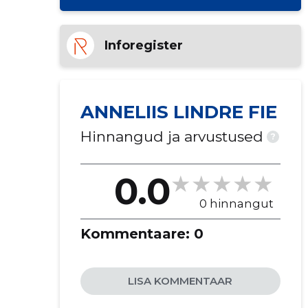
Inforegister
ANNELIIS LINDRE FIE
Hinnangud ja arvustused
?
0.0
0 hinnangut
Kommentaare:
0
LISA KOMMENTAAR