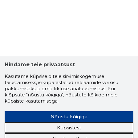
Hindame teie privaatsust
Kasutame küpsiseid teie sirvimiskogemuse
täiustamiseks, isikupärastatud reklaamide või sisu
RAIVO KÄ
pakkumiseks ja oma liikluse analüüsimiseks. Kui
Usaldusv
klõpsate "nõustu kõigiga", nõustute kõikide meie
küpsiste kasutamisega.
Nõustu kõigiga
Küpsistest