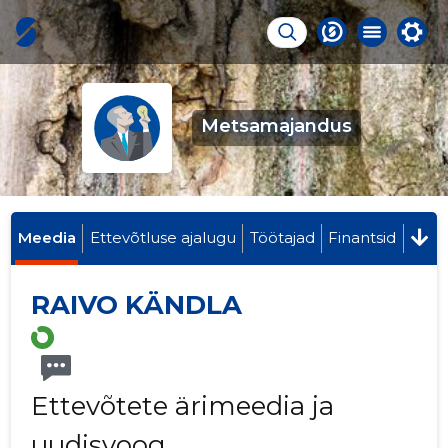
Metsamajandus
Meedia
Ettevõtluse ajalugu
Töötajad
Finantsid
RAIVO KÄNDLA
Ettevõtete ärimeedia ja
uudisvoog