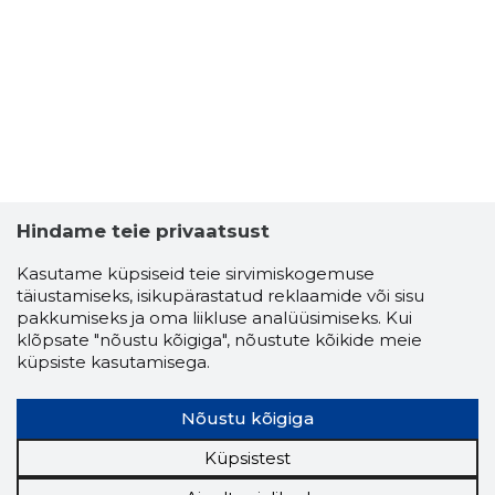
SÜDAMEK
Usaldusv
Hindame teie privaatsust
Kasutame küpsiseid teie sirvimiskogemuse
täiustamiseks, isikupärastatud reklaamide või sisu
pakkumiseks ja oma liikluse analüüsimiseks. Kui
klõpsate "nõustu kõigiga", nõustute kõikide meie
küpsiste kasutamisega.
Nõustu kõigiga
Küpsistest