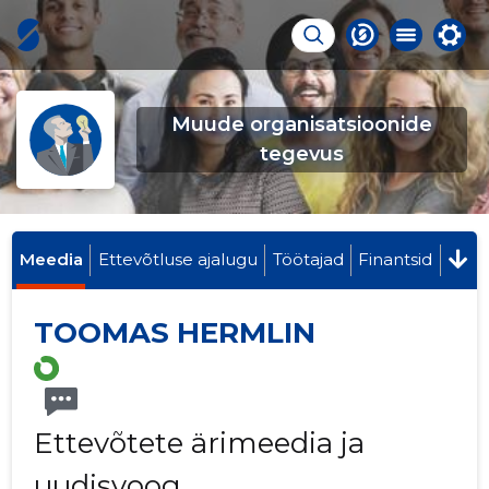
Muude organisatsioonide
tegevus
Meedia
Ettevõtluse ajalugu
Töötajad
Finantsid
TOOMAS HERMLIN
Ettevõtete ärimeedia ja
uudisvoog