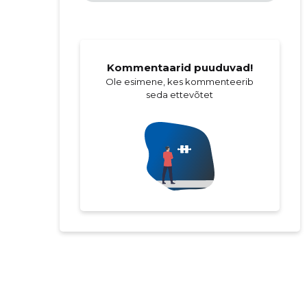
Kommentaarid puuduvad!
Ole esimene, kes kommenteerib
seda ettevõtet