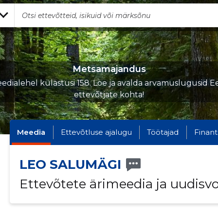
Metsamajandus
edialehel külastusi 158. Loe ja avalda arvamuslugusid Ee
ettevõtjate kohta!
Meedia
Ettevõtluse ajalugu
Töötajad
Finant
LEO SALUMÄGI
Ettevõtete ärimeedia ja uudisv