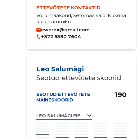
ETTEVÕTETE KONTAKTID
Võru maakond, Setomaa vald, Kuksina
küla, Tammiku
ewerex@gmail.com
+372 5390 7604
Leo Salumägi
Seotud ettevõtete skoorid
190
SEOTUD ETTEVÕTETE
MAINESKOORID
LEO SALUMÄGI FIE