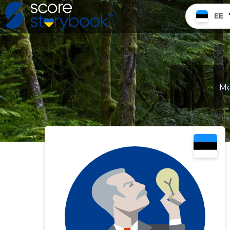
EE
Me