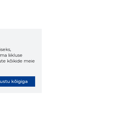
seks,
ma liikluse
ute kõikide meie
ustu kõigiga