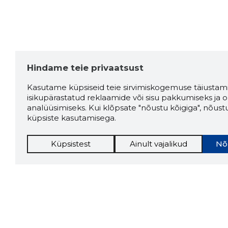
Hindame teie privaatsust
Kasutame küpsiseid teie sirvimiskogemuse täiustami
isikupärastatud reklaamide või sisu pakkumiseks ja o
analüüsimiseks. Kui klõpsate "nõustu kõigiga", nõust
küpsiste kasutamisega.
Küpsistest
Ainult vajalikud
Nõ