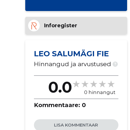
Inforegister
LEO SALUMÄGI FIE
Hinnangud ja arvustused
?
0.0
0 hinnangut
Kommentaare:
0
LISA KOMMENTAAR