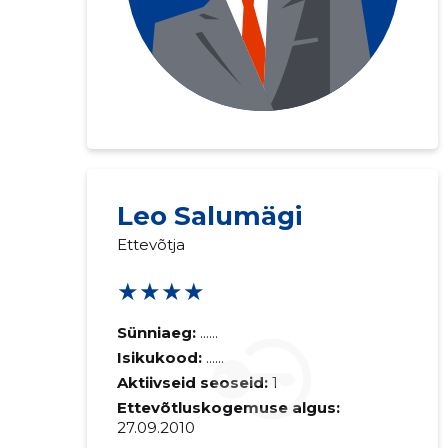
Leo Salumägi
Ettevõtja
★★★★
Sünniaeg:
......
Isikukood:
......
Aktiivseid seoseid:
1
Ettevõtluskogemuse algus:
27.09.2010