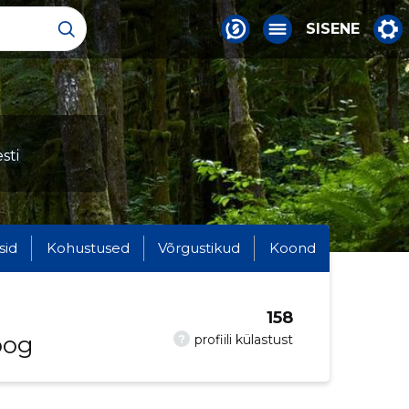
SISENE
sti
sid
Kohustused
Võrgustikud
Koond
158
oog
?
profiili külastust