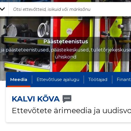
Päästeteenistus
i ja päästeteenistused, päästekeskused, tuletõrjekeskused,
ühiskond
Meedia
Ettevõtluse ajalugu
Töötajad
Finant
KALVI KÕVA
Ettevõtete ärimeedia ja uudisv