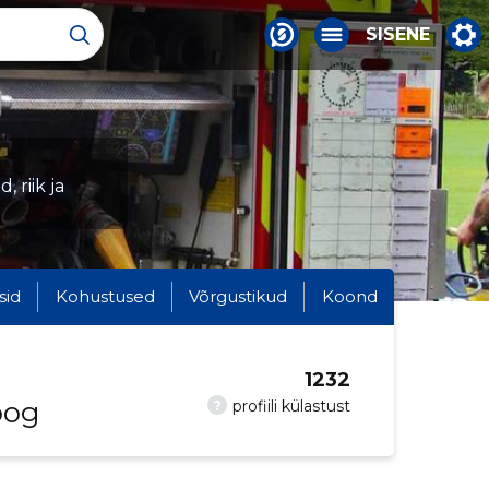
SISENE
 riik ja
sid
Kohustused
Võrgustikud
Koond
1232
oog
?
profiili külastust