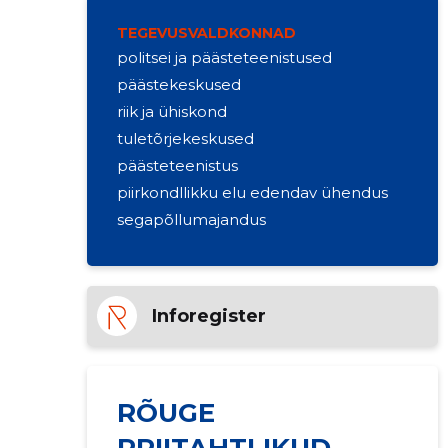
TEGEVUSVALDKONNAD
politsei ja päästeteenistused
päästekeskused
riik ja ühiskond
tuletõrjekeskused
päästeteenistus
piirkondllikku elu edendav ühendus
segapõllumajandus
Inforegister
RÕUGE