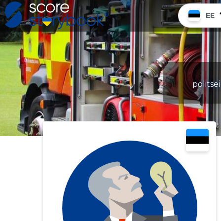
EE
politse