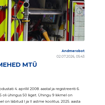
Andmerobot
02.07.2026, 05:43
IMEHED MTÜ
ti 4. aprillil 2008. aastal ja registreeriti 6.
bitud I ja II astme koolitus. 2025. aasta