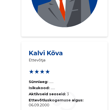
Kalvi Kõva
Saaja e-mail
Ettevõtja
★★★★
Sinu kommen
Sünniaeg:
......
Isikukood:
......
Aktiivseid seoseid:
3
Ettevõtluskogemuse algus:
06.09.2000