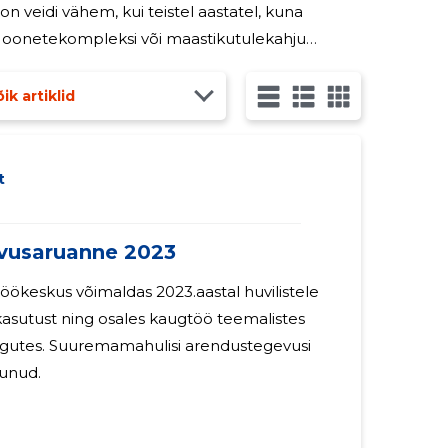
n veidi vähem, kui teistel aastatel, kuna
äirekeskusele teatatud ohtliku
ik artiklid
t
usaruanne 2023
keskus võimaldas 2023.aastal huvilistele
asutust ning osales kaugtöö teemalistes
ingutes. Suuremamahulisi arendustegevusi
munud.