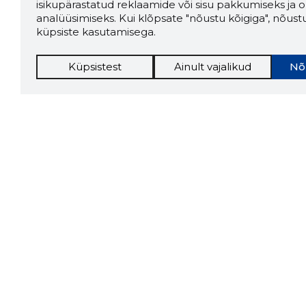
isikupärastatud reklaamide või sisu pakkumiseks ja o
analüüsimiseks. Kui klõpsate "nõustu kõigiga", nõust
küpsiste kasutamisega.
Küpsistest
Ainult vajalikud
Nõ