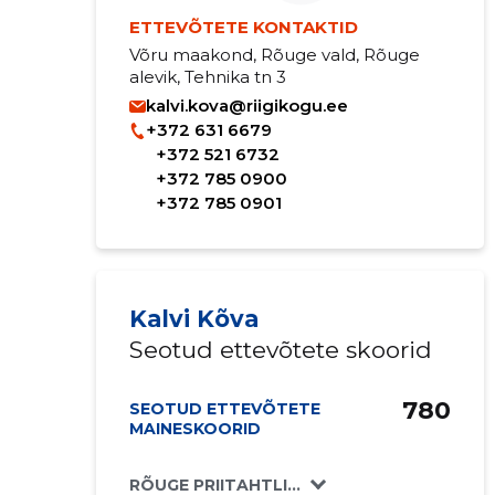
ETTEVÕTETE KONTAKTID
Võru maakond, Rõuge vald, Rõuge
alevik, Tehnika tn 3
kalvi.kova@riigikogu.ee
+372 631 6679
+372 521 6732
+372 785 0900
+372 785 0901
Kalvi Kõva
Seotud ettevõtete skoorid
780
SEOTUD ETTEVÕTETE
MAINESKOORID
RÕUGE PRIITAHTLIKUD PRITSIMEHED MTÜ