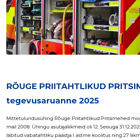
Sinu nimi
RÕUGE PRIITAHTLIKUD PRITS
taar
tegevusaruanne 2025
Mittetulundusühing Rõuge Priitahtlikud Pritsimehed moodusta
mail 2008. Ühingu asutajaliikmeid oli 12. Seisuga 31.12.2025 oli ühingus 50 liiget. Ühingu 9 liikmel on
läbitud vabatahtliku päästja I astme koolitus ning 27 liikmel on lä