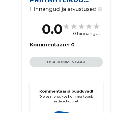
PRIITAHTLIKUD
PRITSIMEHED MTÜ
Hinnangud ja arvustused
?
0.0
0 hinnangut
Kommentaare:
0
LISA KOMMENTAAR
Kommentaarid puuduvad!
Ole esimene, kes kommenteerib
seda ettevõtet