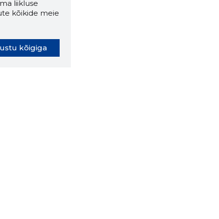
ma liikluse
ute kõikide meie
ustu kõigiga