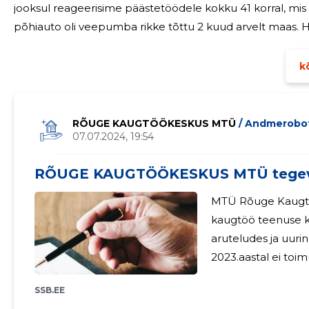
jooksul reageerisime päästetöödele kokku 41 korral, mis o
põhiauto oli veepumba rikke tõttu 2 kuud arvelt maas. Hoonetekompleksi või maastikutulekahju
kustutustööde juhtumitele reageerisime 14 korda, muu h
kõ
RÕUGE KAUGTÖÖKESKUS MTÜ
/ Andmerobo
07.07.2024, 19:54
RÕUGE KAUGTÖÖKESKUS MTÜ tegev
MTÜ Rõuge Kaugtöö
kaugtöö teenuse k
aruteludes ja uur
2023.aastal ei toi
SSB.EE