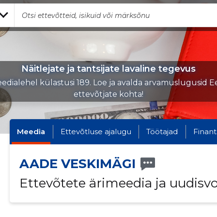
Näitlejate ja tantsijate lavaline tegevus
edialehel külastusi 189. Loe ja avalda arvamuslugusid Ee
ettevõtjate kohta!
Meedia
Ettevõtluse ajalugu
Töötajad
Finant
AADE VESKIMÄGI
Ettevõtete ärimeedia ja uudisv