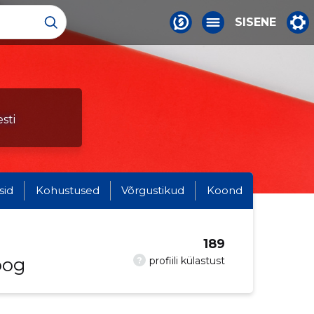
SISENE
sti
sid
Kohustused
Võrgustikud
Koond
189
oog
?
profiili külastust