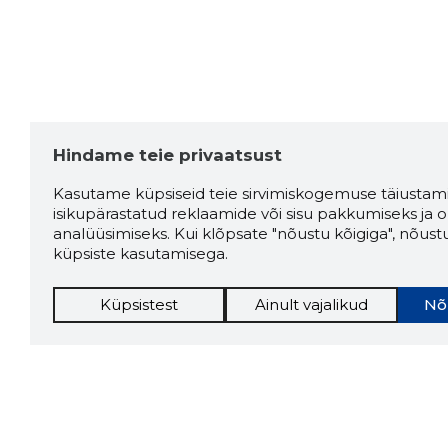
Hindame teie privaatsust
Kasutame küpsiseid teie sirvimiskogemuse täiustami
isikupärastatud reklaamide või sisu pakkumiseks ja o
analüüsimiseks. Kui klõpsate "nõustu kõigiga", nõust
küpsiste kasutamisega.
Küpsistest
Ainult vajalikud
Nõ