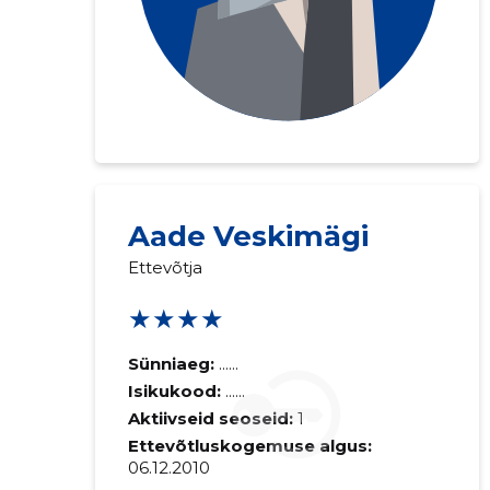
Aade Veskimägi
Ettevõtja
★★★★
Sünniaeg:
......
Isikukood:
......
Aktiivseid seoseid:
1
Ettevõtluskogemuse algus:
06.12.2010