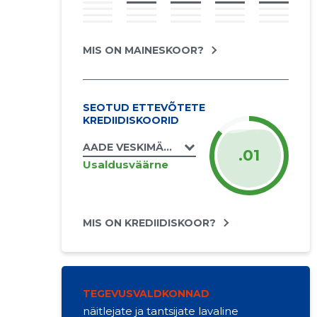
MIS ON MAINESKOOR?
SEOTUD ETTEVÕTETE
KREDIIDISKOORID
AADE VESKIMÄGI FIE
.01
Usaldusväärne
MIS ON KREDIIDISKOOR?
TEGEVUSVALDKONNAD
näitlejate ja tantsijate lavaline