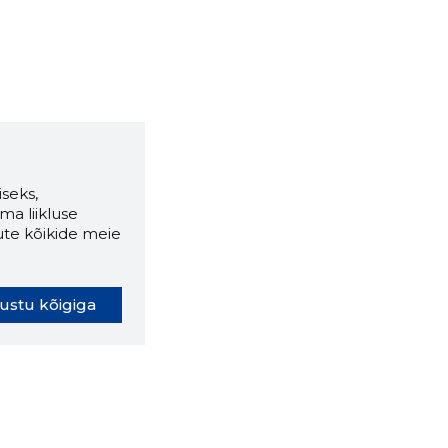
seks,
ma liikluse
ute kõikide meie
ustu kõigiga