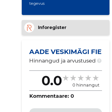
tegevus
Inforegister
AADE VESKIMÄGI FIE
Hinnangud ja arvustused
?
0.0
0 hinnangut
Kommentaare:
0