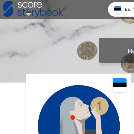
EE
Me