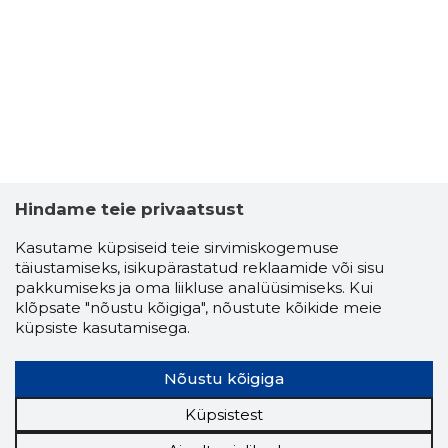
ELLE REIN
Usaldusv
Hindame teie privaatsust
Kasutame küpsiseid teie sirvimiskogemuse
täiustamiseks, isikupärastatud reklaamide või sisu
pakkumiseks ja oma liikluse analüüsimiseks. Kui
klõpsate "nõustu kõigiga", nõustute kõikide meie
küpsiste kasutamisega.
Nõustu kõigiga
Küpsistest