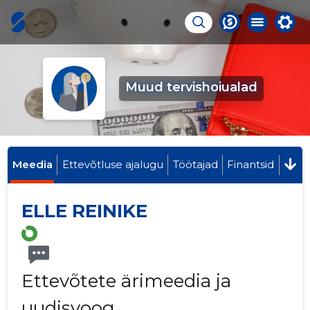
Muud tervishoiualad
Meedia
Ettevõtluse ajalugu
Töötajad
Finantsid
ELLE REINIKE
Ettevõtete ärimeedia ja
uudisvoog