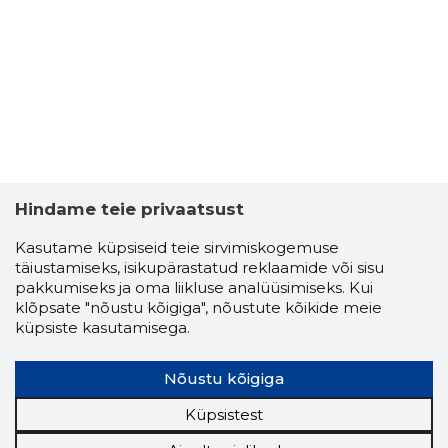
ANDRUS T
Usaldusv
Hindame teie privaatsust
Kasutame küpsiseid teie sirvimiskogemuse
täiustamiseks, isikupärastatud reklaamide või sisu
pakkumiseks ja oma liikluse analüüsimiseks. Kui
klõpsate "nõustu kõigiga", nõustute kõikide meie
küpsiste kasutamisega.
Nõustu kõigiga
Küpsistest