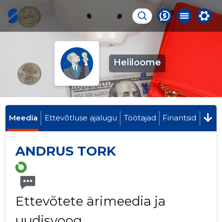
Heliloome
Meedia
Ettevõtluse ajalugu
Töötajad
Finantsid
ANDRUS TORK
Ettevõtete ärimeedia ja
uudisvoog