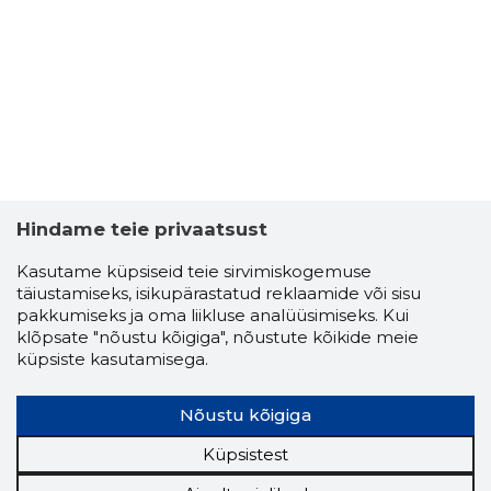
Hindame teie privaatsust
MARVI PÄ
Kasutame küpsiseid teie sirvimiskogemuse
Usaldusv
täiustamiseks, isikupärastatud reklaamide või sisu
pakkumiseks ja oma liikluse analüüsimiseks. Kui
klõpsate "nõustu kõigiga", nõustute kõikide meie
küpsiste kasutamisega.
Nõustu kõigiga
Küpsistest