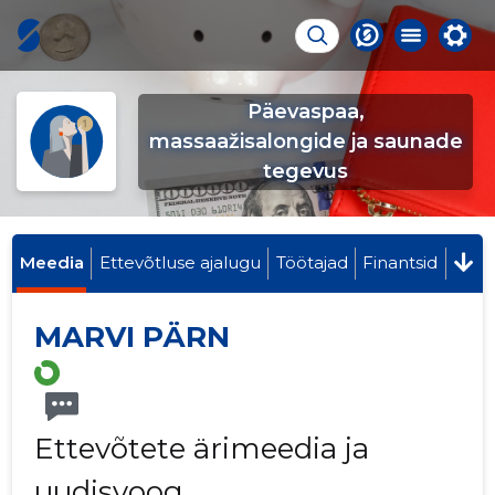
Päevaspaa,
massaažisalongide ja saunade
tegevus
Meedia
Ettevõtluse ajalugu
Töötajad
Finantsid
MARVI PÄRN
Ettevõtete ärimeedia ja
uudisvoog