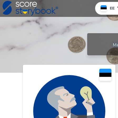
EE
Me