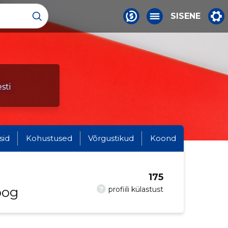
SISENE
sti
sid
Kohustused
Võrgustikud
Koond
175
oog
?
profiili külastust