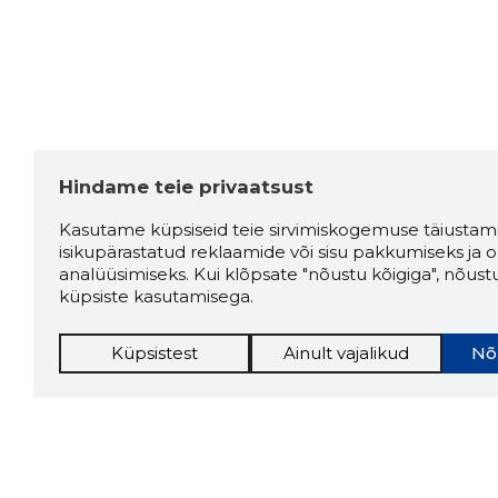
Hindame teie privaatsust
Kasutame küpsiseid teie sirvimiskogemuse täiustami
isikupärastatud reklaamide või sisu pakkumiseks ja o
analüüsimiseks. Kui klõpsate "nõustu kõigiga", nõust
küpsiste kasutamisega.
Küpsistest
Ainult vajalikud
Nõ