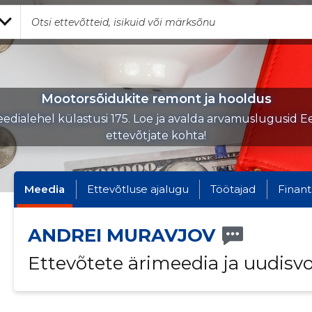
Mootorsõidukite remont ja hooldus
edialehel külastusi 175. Loe ja avalda arvamuslugusid Ee
ettevõtjate kohta!
Meedia
Ettevõtluse ajalugu
Töötajad
Finant
ANDREI MURAVJOV
Ettevõtete ärimeedia ja uudisv