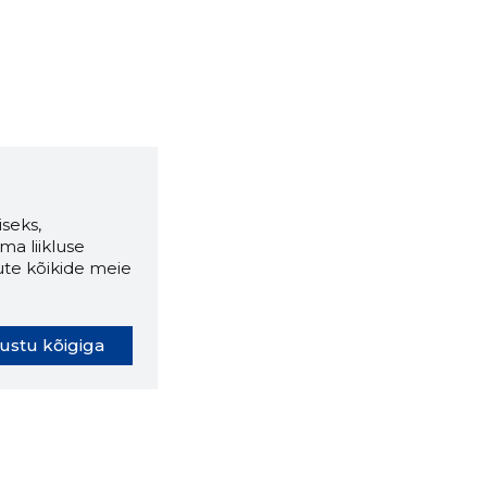
seks,
ma liikluse
ute kõikide meie
ustu kõigiga