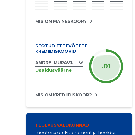
MIS ON MAINESKOOR?
SEOTUD ETTEVÕTETE
KREDIIDISKOORID
ANDREI MURAVJOV FIE
.01
Usaldusväärne
MIS ON KREDIIDISKOOR?
TEGEVUSVALDKONNAD
mootorsõidukite remont ja hooldus