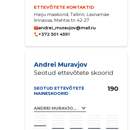
ETTEVÕTETE KONTAKTID
Harju maakond, Tallinn, Lasnamäe
linnaosa, Mahtra tn 42-27
andrei_muravjov@mail.ru
+372 501 4591
Andrei Muravjov
Seotud ettevõtete skoorid
190
SEOTUD ETTEVÕTETE
MAINESKOORID
ANDREI MURAVJOV FIE