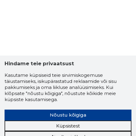
PÕLDMA 
Usaldusv
Hindame teie privaatsust
Kasutame küpsiseid teie sirvimiskogemuse
täiustamiseks, isikupärastatud reklaamide või sisu
pakkumiseks ja oma liikluse analüüsimiseks. Kui
klõpsate "nõustu kõigiga", nõustute kõikide meie
küpsiste kasutamisega.
Nõustu kõigiga
Küpsistest