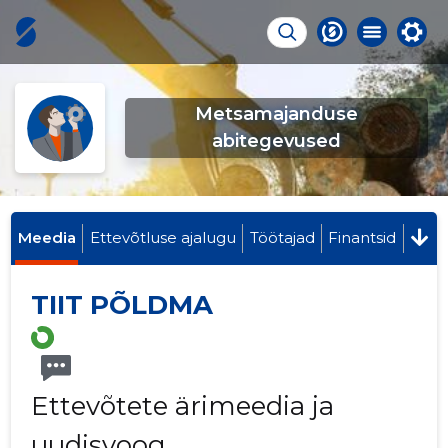
Metsamajanduse
abitegevused
Meedia
Ettevõtluse ajalugu
Töötajad
Finantsid
TIIT PÕLDMA
Ettevõtete ärimeedia ja
uudisvoog