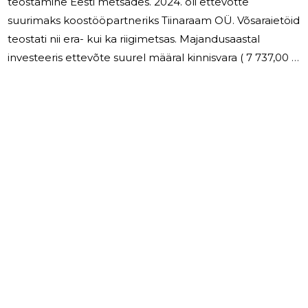
teostamine Eesti metsades. 2024. oli ettevõtte
suurimaks koostööpartneriks Tiinaraam OÜ. Võsaraietöid
teostati nii era- kui ka riigimetsas. Majandusaastal
investeeris ettevõte suurel määral kinnisvara ( 7 737,00 )
ja transpordivahendite ( 14 754,00 ) soetuseks. . Põldma
Puu OÜ annab tööd neljale töötajale. Töötajate tasu
üldsumma majandusaastal oli 31 958 eurot. Juhatuse
liikmele majandusaastal tasu ei makstud. Dividende
majandusaastal ei makstud 2025.a on ettevõttel plaan
säilitada oma turupositsioon. Majandusaastat võib
nimetada heaks