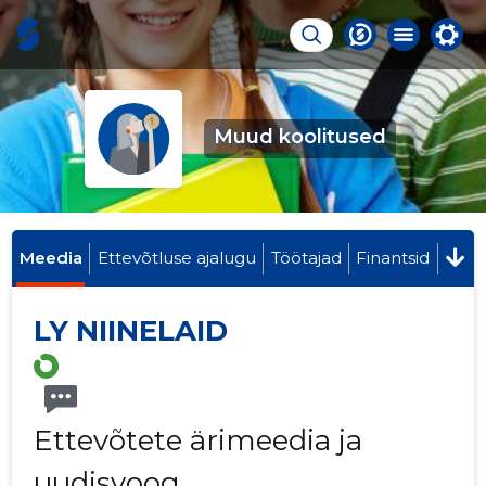
Muud koolitused
Meedia
Ettevõtluse ajalugu
Töötajad
Finantsid
LY NIINELAID
Ettevõtete ärimeedia ja
uudisvoog