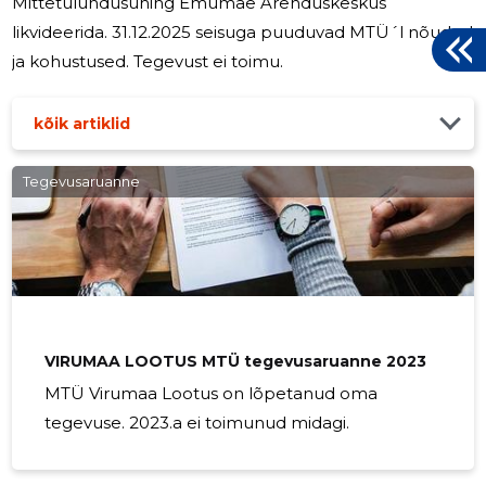
Mittetulundusühing Emumäe Arenduskeskus
likvideerida. 31.12.2025 seisuga puuduvad MTÜ´l nõuded
ja kohustused. Tegevust ei toimu.
kõik artiklid
Tegevusaruanne
VIRUMAA LOOTUS MTÜ tegevusaruanne 2023
MTÜ Virumaa Lootus on lõpetanud oma
tegevuse. 2023.a ei toimunud midagi.