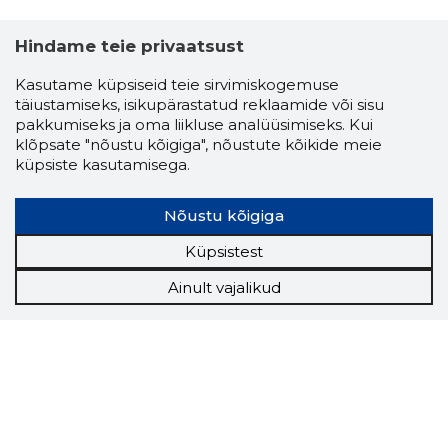
TRAPSIK
Hindame teie privaatsust
Usaldusv
Kasutame küpsiseid teie sirvimiskogemuse
täiustamiseks, isikupärastatud reklaamide või sisu
pakkumiseks ja oma liikluse analüüsimiseks. Kui
klõpsate "nõustu kõigiga", nõustute kõikide meie
küpsiste kasutamisega.
Nõustu kõigiga
Küpsistest
Ainult vajalikud