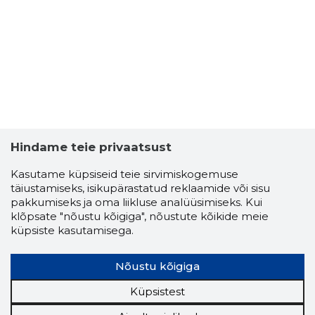
Hindame teie privaatsust
Kasutame küpsiseid teie sirvimiskogemuse
RAIGO JU
täiustamiseks, isikupärastatud reklaamide või sisu
Usaldusv
pakkumiseks ja oma liikluse analüüsimiseks. Kui
klõpsate "nõustu kõigiga", nõustute kõikide meie
küpsiste kasutamisega.
Nõustu kõigiga
Küpsistest