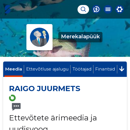
Merekalapüük
Meedia
Ettevõtluse ajalugu
Töötajad
Finantsid
RAIGO JUURMETS
Ettevõtete ärimeedia ja
uudisvoog