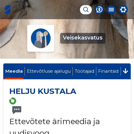
Veisekasvatus
Meedia
Ettevõtluse ajalugu
Töötajad
Finantsid
HELJU KUSTALA
Ettevõtete ärimeedia ja
uudisvoog