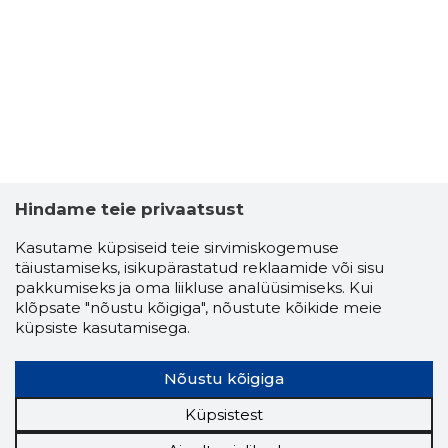
Hindame teie privaatsust
Kasutame küpsiseid teie sirvimiskogemuse
täiustamiseks, isikupärastatud reklaamide või sisu
pakkumiseks ja oma liikluse analüüsimiseks. Kui
klõpsate "nõustu kõigiga", nõustute kõikide meie
HELJU KU
küpsiste kasutamisega.
Usaldusv
Nõustu kõigiga
Küpsistest