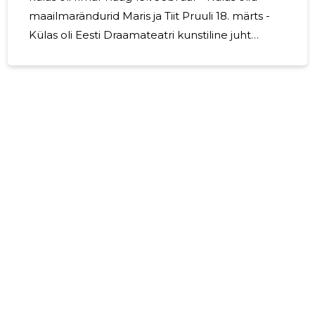
maailmarändurid Maris ja Tiit Pruuli 18. märts -
Külas oli Eesti Draamateatri kunstiline juht
Hendrik Toompere jr 22. aprill - Seltsi Üldkogu
teatrisaalis, külas oli Eesti Vabariigi
kultuuriminister Heidy Purga, muusikat tegi
Marko Matvere 20. mai - Hooaja lõpupiknik
Tallinna Pelgulinna Riigigümnaasiumis, põneva
ekskursiooni mööda uut koolihoonet viis läbi
Jaak Juske 9. september - PoCo muuseumist ja
kaasaegsest kunstist kõneles Linnar Viik,