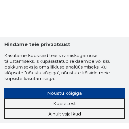
Hindame teie privaatsust
Kasutame küpsiseid teie sirvimiskogemuse
täiustamiseks, isikupärastatud reklaamide või sisu
pakkumiseks ja oma liikluse analüüsimiseks. Kui
klõpsate "nõustu kõigiga", nõustute kõikide meie
küpsiste kasutamisega.
Nõustu kõigiga
Küpsistest
Ainult vajalikud