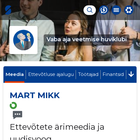
Vaba aja veetmise huviklubi
Meedia
Ettevõtluse ajalugu
Töötajad
Finantsid
MART MIKK
Ettevõtete ärimeedia ja
uudisvoog