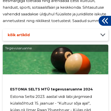
eesmärgiga toetada ning arendada Eesti kultuuri,
haridust, sporti, sotsiaalsfääri ja keskkonda. Sihtasutuse
vahendid saadakse üldjuhul füüsiliste ja juriidiliste isikute
annetustest ning riiklikest toetustest. Saadud summasid
kasutab Sihtasutus Estonia Seltsi Fond selleks, et
edendada oma põhikirjas sätestatud eesmärke. 2025.
kõik artiklid
aastal olid peamised kulud seotud organisatsiooni
tavapärase toimimisega.
Tegevusaruanne
ESTONIA SELTS MTÜ tegevusaruanne 2024
Estonia Seltsi 2023. aastal viidi läbi järgmised
külalisõhtud: 15. jaanuar - “Kultuur sõja ajal”,
külas oli Ilmar Raag 19.veebruar - Külas olid