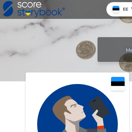
EE
Me