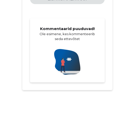
Kommentaarid puuduvad!
Ole esimene, kes kommenteerib
seda ettevõtet