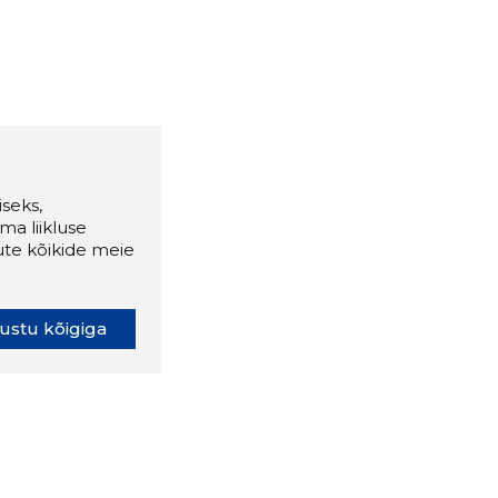
seks,
ma liikluse
ute kõikide meie
ustu kõigiga