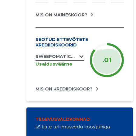
MIS ON MAINESKOOR?
SEOTUD ETTEVÕTETE
KREDIIDISKOORID
SWEEPOMATICS DESIGN OÜ
.01
Usaldusväärne
MIS ON KREDIIDISKOOR?
TEGEVUSVALDKONNAD
sõitjate tellimusvedu koos juhiga