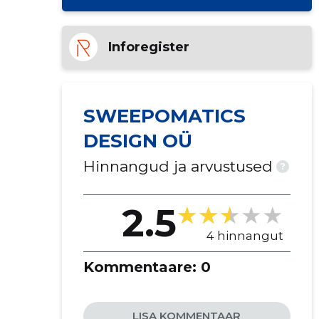
Inforegister
SWEEPOMATICS
DESIGN OÜ
Hinnangud ja arvustused
?
2.5
4 hinnangut
Kommentaare:
0
LISA KOMMENTAAR