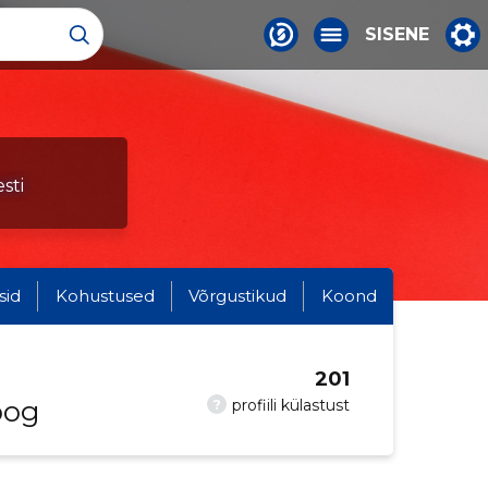
SISENE
sti
sid
Kohustused
Võrgustikud
Koond
201
oog
?
profiili külastust