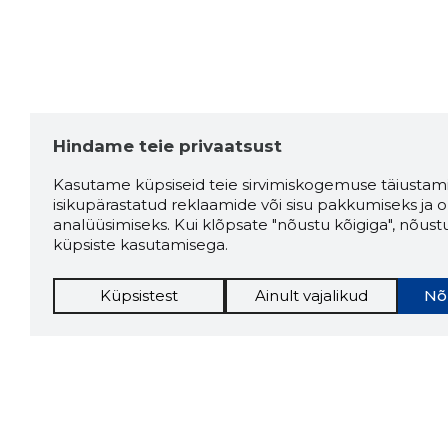
Hindame teie privaatsust
Kasutame küpsiseid teie sirvimiskogemuse täiustami
isikupärastatud reklaamide või sisu pakkumiseks ja o
analüüsimiseks. Kui klõpsate "nõustu kõigiga", nõust
küpsiste kasutamisega.
Küpsistest
Ainult vajalikud
Nõ