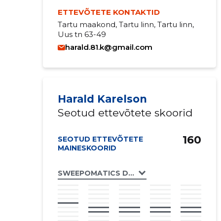
ETTEVÕTETE KONTAKTID
Tartu maakond, Tartu linn, Tartu linn,
Uus tn 63-49
harald.81.k@gmail.com
Harald Karelson
Seotud ettevõtete skoorid
160
SEOTUD ETTEVÕTETE
MAINESKOORID
SWEEPOMATICS DESIGN OÜ