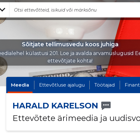
Sõitjate tellimusvedu koos juhiga
edialehel külastusi 201. Loe ja avalda arvamuslugusid Ee
ettevõtjate kohta!
Meedia
Ettevõtluse ajalugu
Töötajad
Finant
HARALD KARELSON
Ettevõtete ärimeedia ja uudisv