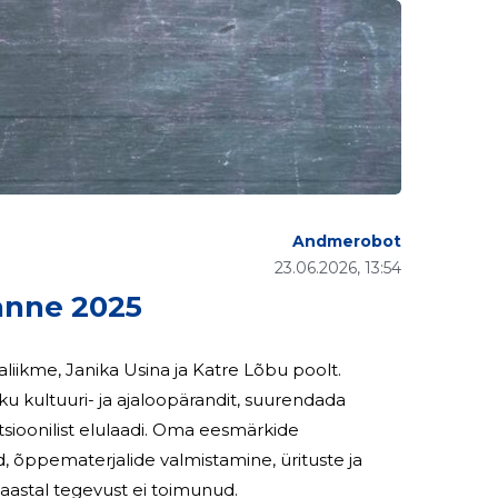
Andmerobot
23.06.2026, 13:54
nne 2025
liikme, Janika Usina ja Katre Lõbu poolt.
ku kultuuri- ja ajaloopärandit, suurendada
ulaadi. Oma eesmärkide
ed, õppematerjalide valmistamine, ürituste ja
korraldamine, teenuste vahendamine. 2025.aastal tegevust ei toimunud.