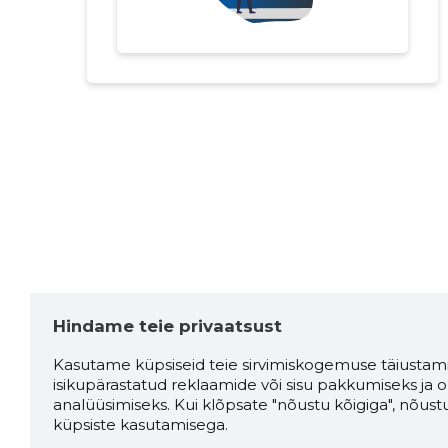
Hindame teie privaatsust
Kasutame küpsiseid teie sirvimiskogemuse täiustami
isikupärastatud reklaamide või sisu pakkumiseks ja o
analüüsimiseks. Kui klõpsate "nõustu kõigiga", nõust
küpsiste kasutamisega.