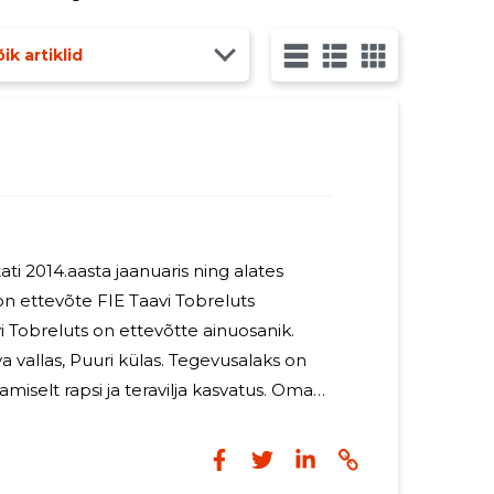
ik artiklid
 2014.aasta jaanuaris ning alates
n ettevõte FIE Taavi Tobreluts
i Tobreluts on ettevõtte ainuosanik.
a vallas, Puuri külas. Tegevusalaks on
miselt rapsi ja teravilja kasvatus. Oma
kse otsekülvimeetodit ja Cross Sloti
2026. aastal jätkab ettevõte tavapärast