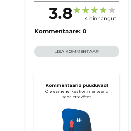
3.8
4 hinnangut
Kommentaare:
0
LISA KOMMENTAAR
Kommentaarid puuduvad!
Ole esimene, kes kommenteerib
seda ettevõtet