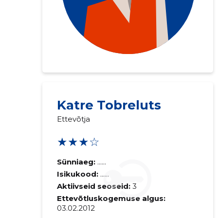
Saaja e-mail
Katre Tobreluts
Ettevõtja
Sinu kommen
★★★☆
Sünniaeg:
......
Isikukood:
......
Aktiivseid seoseid:
3
Ettevõtluskogemuse algus:
03.02.2012