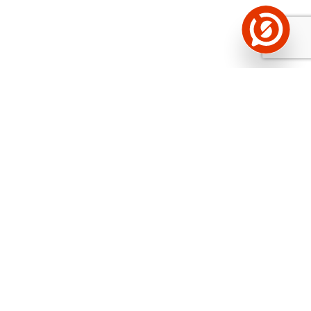
Näed helistaja tausta!
Storybooki Äpp toob
Sinuni
OTSEKONTAKTID
400 000 Eesti
ettevõtte ja isikute kohta (juhid, ametnikud).
Andmed on rikastatud maksevõime ja