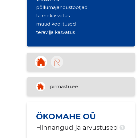
põllumajandustootjad
taimekasvatus
muud koolitused
teravilja kasvatus
pirmastu.ee
ÖKOMAHE OÜ
Hinnangud ja arvustused
?