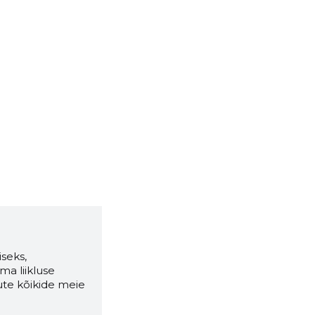
seks,
ma liikluse
ute kõikide meie