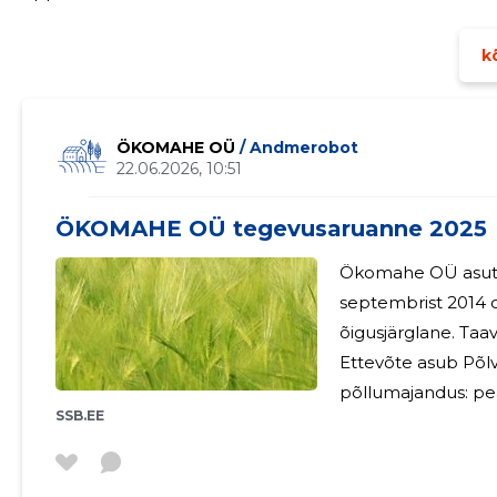
kõ
ÖKOMAHE OÜ
/ Andmerobot
22.06.2026, 10:51
ÖKOMAHE OÜ tegevusaruanne 2025
Ökomahe OÜ asutati
septembrist 2014 o
õigusjärglane. Taav
Ettevõte asub Põlv
põllumajandus: pea
SSB.EE
tegevuses kasutata
külvikut. Peamised finantssuhtarvud 2025 Müügitulu 38400
Puhakahjum -19283 