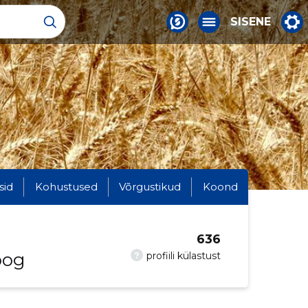
SISENE
sid
Kohustused
Võrgustikud
Koond
636
oog
?
profiili külastust