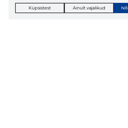
Küpsistest
Ainult vajalikud
Nõ
Storybo
Storybook
firma v
kui usa
Chrome laiendus