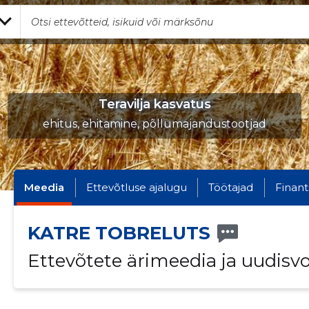
Teravilja kasvatus
ehitus, ehitamine, põllumajandustootjad
Meedia
Ettevõtluse ajalugu
Töötajad
Finant
KATRE TOBRELUTS
Ettevõtete ärimeedia ja uudisv