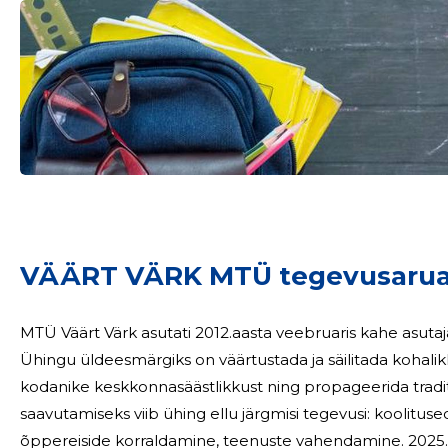
Sinu nimi
taar
VÄÄRT VÄRK MTÜ tegevusarua
MTÜ Väärt Värk asutati 2012.aasta veebruaris kahe asutaja
Ühingu üldeesmärgiks on väärtustada ja säilitada kohalik
kodanike keskkonnasäästlikkust ning propageerida traditsioonilist el
saavutamiseks viib ühing ellu järgmisi tegevusi: koolitus
õppereiside 