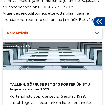
kinnisvarahaldus ja korteriühistute juhtimine. Kajastatav
aruandeperiood on 01.01.2025-31.12.2025.
Aruandeperioodil toimus ettevõtte plaanipärane
arendamine, teenuste osutamine ja müük. Ettevõte
jätkab järgmisel majandusaastal plaanipärase töö ja
arenguga
kõik artiklid
Tegevusaruanne
TALLINN, SÕPRUSE PST 245 KORTERIÜHISTU
tegevusaruanne 2025
Korteriühistu Sõpruse pst. 245 asutati 1999.
aastal. Tegevuse eesmärk on korteriomandite