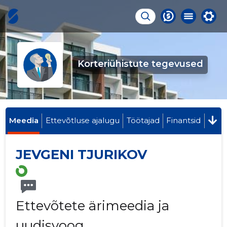
Korteriühistute tegevused
Meedia
Ettevõtluse ajalugu
Töötajad
Finantsid
JEVGENI TJURIKOV
Ettevõtete ärimeedia ja
uudisvoog