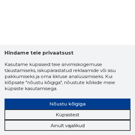
Hindame teie privaatsust
Kasutame küpsiseid teie sirvimiskogemuse
täiustamiseks, isikupärastatud reklaamide või sisu
pakkumiseks ja oma liikluse analüüsimiseks. Kui
klõpsate "nõustu kõigiga", nõustute kõikide meie
küpsiste kasutamisega.
Nõustu kõigiga
Küpsistest
Ainult vajalikud