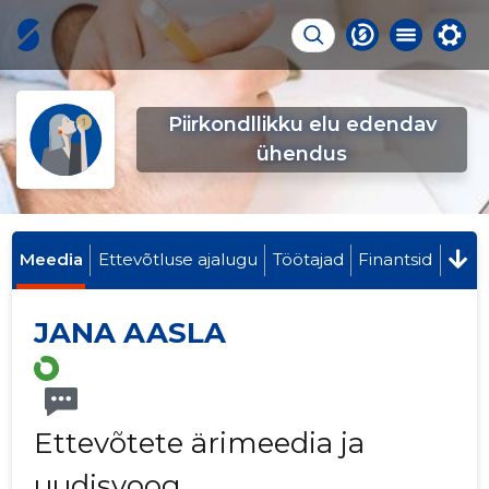
Piirkondllikku elu edendav
ühendus
Meedia
Ettevõtluse ajalugu
Töötajad
Finantsid
JANA AASLA
Ettevõtete ärimeedia ja
uudisvoog