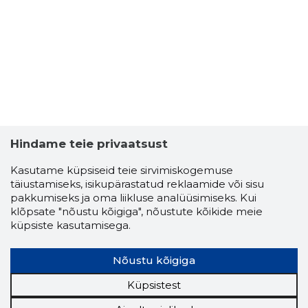
REISIBÜR
Usaldusv
Hindame teie privaatsust
Kasutame küpsiseid teie sirvimiskogemuse
täiustamiseks, isikupärastatud reklaamide või sisu
pakkumiseks ja oma liikluse analüüsimiseks. Kui
klõpsate "nõustu kõigiga", nõustute kõikide meie
küpsiste kasutamisega.
Nõustu kõigiga
Küpsistest