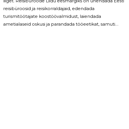
liiget. Reisibüroode Liidu eesmärgiks on ühendada Eesti
reisibüroosid ja reisikorraldajaid, edendada
turismitöötajate koostöövalmidust, laiendada
ametialaseid oskusi ja parandada tööeetikat, samuti
kaitsta Liidu liikmete huve ja kasvatada turismitöötajate
hulgas ühtekuuluvustunnet. Reisibüroode Liit juhatus
koosneb 7 liikmest, juhatuse liikmetele 2023
majandusaastal tasu ei makstud.