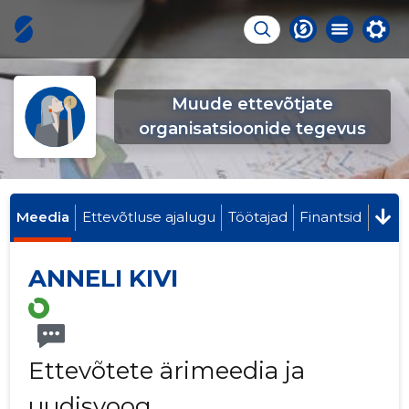
Muude ettevõtjate
organisatsioonide tegevus
Meedia
Ettevõtluse ajalugu
Töötajad
Finantsid
ANNELI KIVI
Ettevõtete ärimeedia ja
uudisvoog