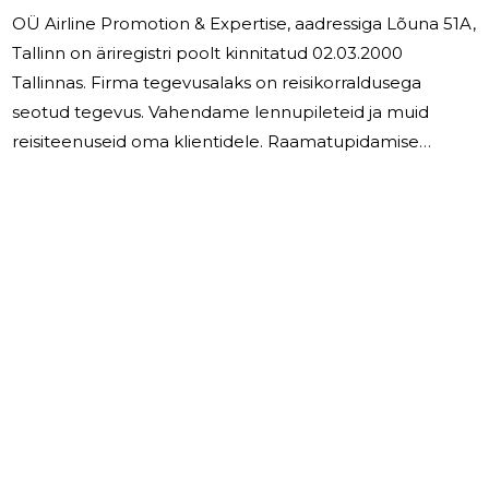
OÜ Airline Promotion & Expertise, aadressiga Lõuna 51A,
Tallinn on äriregistri poolt kinnitatud 02.03.2000
Tallinnas. Firma tegevusalaks on reisikorraldusega
seotud tegevus. Vahendame lennupileteid ja muid
reisiteenuseid oma klientidele. Raamatupidamise
aastaaruande koostamise perioodil ei toimunud olulisi
sündmusi, mis ei kajastu raamatupidamise
aastaaruandes, kuid mis oluliselt mõjutavad või võivad
mõjutada järgmiste majandusaastate tulemusi.
Ettevõtte egevusega ei kaasne olulisi keskkonna- ja
sotsiaalseid mõjusid.
4