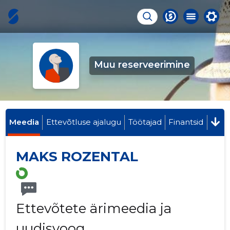
Muu reserveerimine
Meedia
Ettevõtluse ajalugu
Töötajad
Finantsid
MAKS ROZENTAL
Ettevõtete ärimeedia ja
uudisvoog