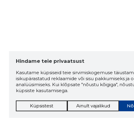
Hindame teie privaatsust
Kasutame küpsiseid teie sirvimiskogemuse täiustami
isikupärastatud reklaamide või sisu pakkumiseks ja o
analüüsimiseks. Kui klõpsate "nõustu kõigiga", nõust
küpsiste kasutamisega.
Küpsistest
Ainult vajalikud
Nõ