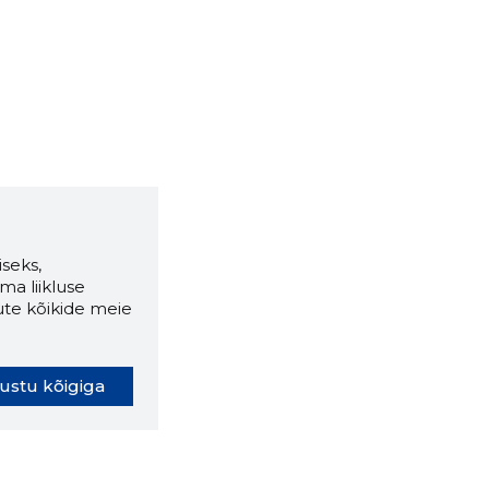
seks,
ma liikluse
ute kõikide meie
ustu kõigiga