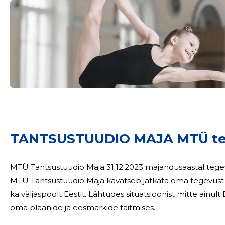
TANTSUSTUUDIO MAJA MTÜ te
MTÜ Tantsustuudio Maja 31.12.2023 majandusaastal tegevus oli minimaalne. Tu
MTÜ Tantsustuudio Maja kavatseb jätkata oma tegevust ja 
ka väljaspoolt Eestit. Lähtudes situatsioonist mitte ainult Eestis vaid terves maailmas, ei saa olla kindel
oma plaanide ja eesmärkide täitmises.