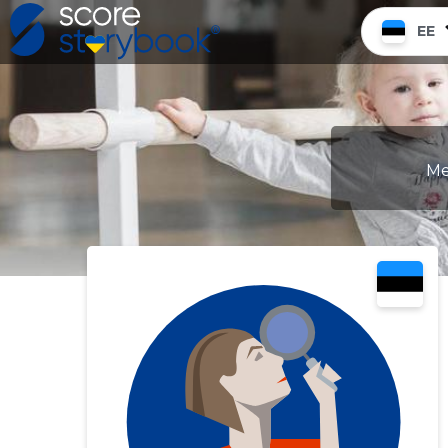
EE
Me