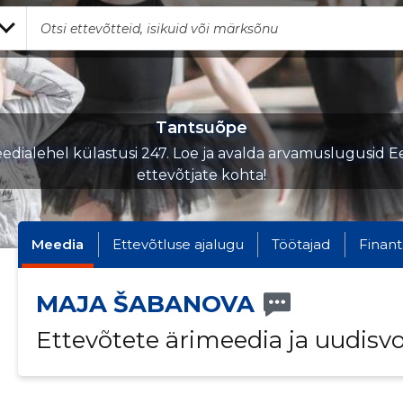
Tantsuõpe
edialehel külastusi 247. Loe ja avalda arvamuslugusid Ee
ettevõtjate kohta!
Meedia
Ettevõtluse ajalugu
Töötajad
Finant
MAJA ŠABANOVA
Ettevõtete ärimeedia ja uudisv