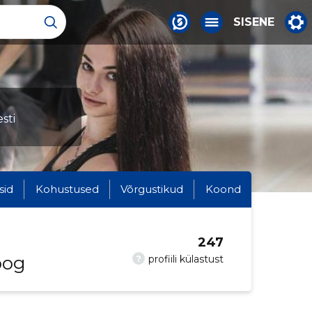
SISENE
sti
sid
Kohustused
Võrgustikud
Koond
247
oog
?
profiili külastust