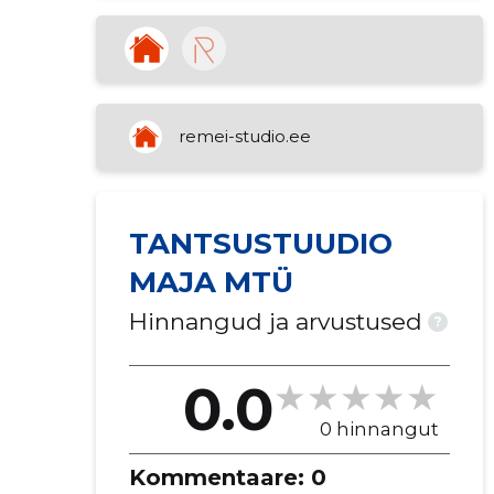
remei-studio.ee
TANTSUSTUUDIO
MAJA MTÜ
Hinnangud ja arvustused
?
0.0
0 hinnangut
Kommentaare:
0