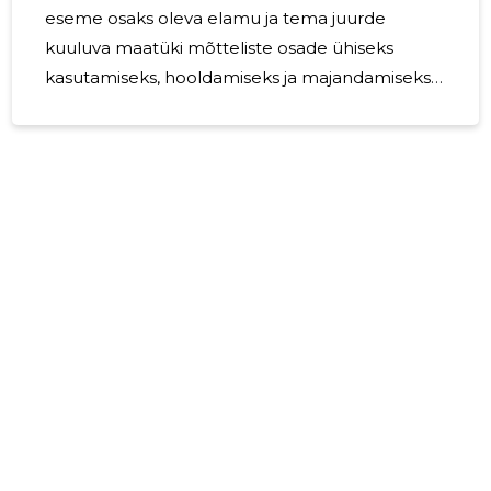
eseme osaks oleva elamu ja tema juurde
kuuluva maatüki mõtteliste osade ühiseks
kasutamiseks, hooldamiseks ja majandamiseks
ning ühistu liikmete huvide esindamiseks.
Korteriühistu reservkapital on 2210 eurot.
Korteriühistu tööd korraldab juhatus. Juhatus
koosneb kolmest liikmest. Aruandeaastal ei ole
korteriühistu arvestanud ega maksnud juhatuse
liikmetele tasu.