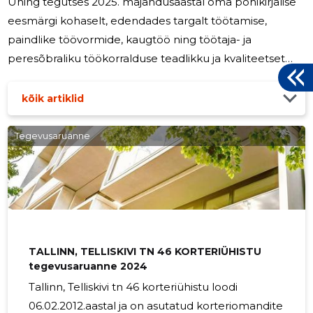
Ühing tegutses 2025. majandusaastal oma põhikirjalise
eesmärgi kohaselt, edendades targalt töötamise,
paindlike töövormide, kaugtöö ning töötaja- ja
peresõbraliku töökorralduse teadlikku ja kvaliteetset
rakendamist Eestis. Ühingu tegevus keskendus
organisatsioonide ja töötajate toetamisele
kõik artiklid
teadmuspõhise nõustamise, koolituste,
arendustegevuste, projektide ja koostöövõrgustike
Tegevusaruanne
kaudu. Aruandeaastal jätkus ühingu tegevus töö- ja
pereelu tasakaalu ning töötajasõbralike
juhtimispraktikate edendamisel. Oluline tegevussuund
oli Sotsiaalministeeriumiga
TALLINN, TELLISKIVI TN 46 KORTERIÜHISTU
tegevusaruanne 2024
Tallinn, Telliskivi tn 46 korteriühistu loodi
06.02.2012.aastal ja on asutatud korteriomandite