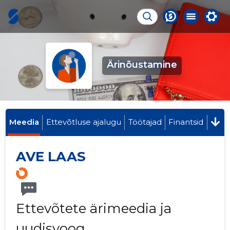
Ärinõustamine
Meedia
Ettevõtluse ajalugu
Töötajad
Finantsid
AVE LAAS
Ettevõtete ärimeedia ja
uudisvoog