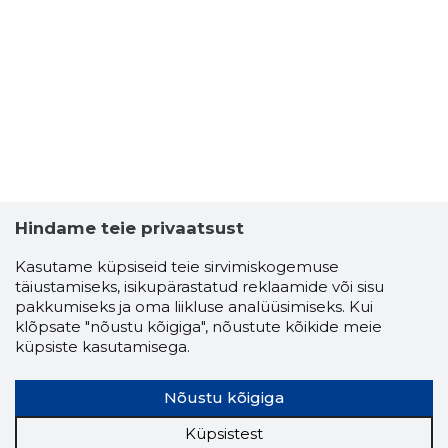
TARGA T
Usaldusv
Hindame teie privaatsust
Kasutame küpsiseid teie sirvimiskogemuse
täiustamiseks, isikupärastatud reklaamide või sisu
pakkumiseks ja oma liikluse analüüsimiseks. Kui
klõpsate "nõustu kõigiga", nõustute kõikide meie
küpsiste kasutamisega.
Nõustu kõigiga
Küpsistest