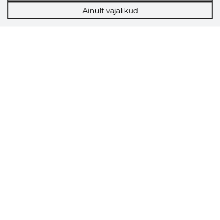
Ainult vajalikud
Storybook
Chrome laiendus
Storybooki laiendus ütleb Sulle, mis firma
veebilehel Sa parajasti viibid ja kui usaldusväärne
see firma täna on.
LAADI LAIENDUS ALLA