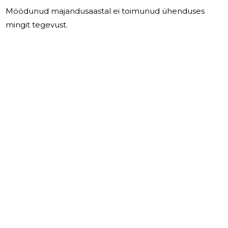
Möödunud majandusaastal ei toimunud ühenduses
mingit tegevust.
2