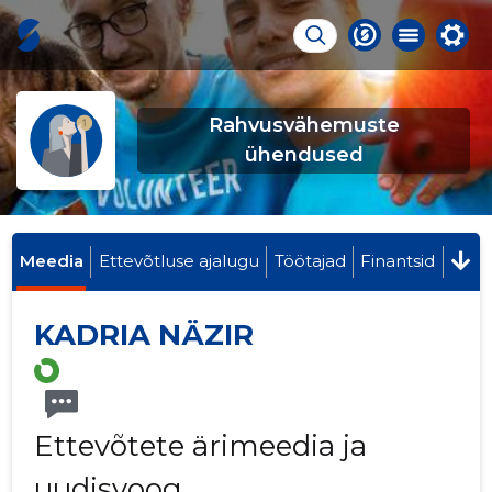
Rahvusvähemuste
ühendused
Meedia
Ettevõtluse ajalugu
Töötajad
Finantsid
KADRIA NÄZIR
Ettevõtete ärimeedia ja
uudisvoog