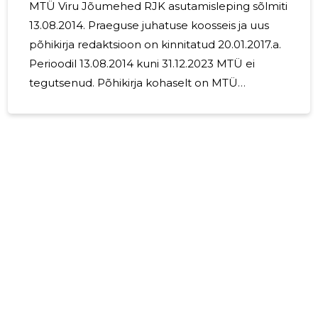
MTÜ Viru Jõumehed RJK asutamisleping sõlmiti
13.08.2014. Praeguse juhatuse koosseis ja uus
põhikirja redaktsioon on kinnitatud 20.01.2017.a.
Perioodil 13.08.2014 kuni 31.12.2023 MTÜ ei
tegutsenud. Põhikirja kohaselt on MTÜ
eesmärgiks raskejõustiku (maadluse)
propageerimine; igas vanus elanike, sh
koolinoorte kaasamine spordiga tegelemisele;
treeningute korraldamine; võistlustel ja
soprdilaagrites osalemise organiseerimine. MTÜ
leidis 2019.aastal sobivad ruumid treeningute
läbiviimiseks, kuid koroonaepideemia pole
võimaldanud treeningtegevusega alustada.
MTÜ plaanib 2024.aastal olukorra