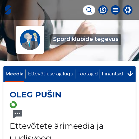
Spordiklubide tegevus
Meedia
Ettevõtluse ajalugu
Töötajad
Finantsid
OLEG PUŠIN
Ettevõtete ärimeedia ja
uudisvoog