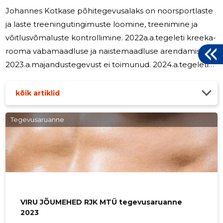
Johannes Kotkase põhitegevusalaks on noorsportlaste
ja laste treeningutingimuste loomine, treenimine ja
võitlusvõmaluste kontrollimine. 2022a.a.tegeleti kreeka-
rooma vabamaadluse ja naistemaadluse arendamisega.
2023.a.majandustegevust ei toimunud. 2024.a.tegeleti
vabamaadluse arendamisega. 2025.a. tegeleti
naistemaadluse arendamisega. oimusid spordiklubi
kõik artiklid
üritused. Aruandeaastal ei olnud Johannes Kokas
Spordiklubis ühtegi täiskohaga töötajat. Juhatusele
Tegevusaruanne
töötasu ei makstud.
VIRU JÕUMEHED RJK MTÜ tegevusaruanne
2023