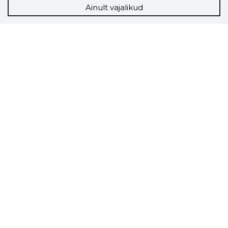
Ainult vajalikud
Storybook
Chrome laiendus
Storybooki laiendus ütleb Sulle, mis firma
veebilehel Sa parajasti viibid ja kui usaldusväärne
see firma täna on.
LAADI LAIENDUS ALLA