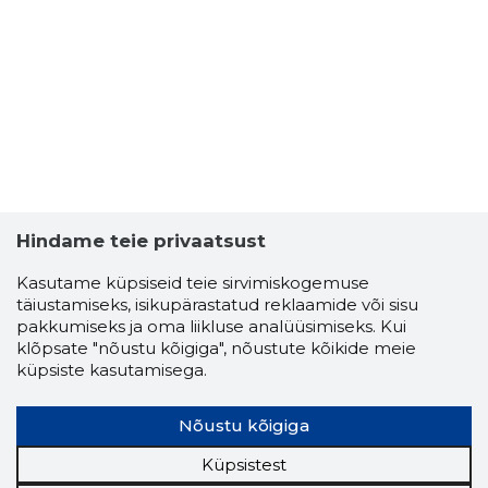
JOHANNE
Usaldusv
Hindame teie privaatsust
Kasutame küpsiseid teie sirvimiskogemuse
täiustamiseks, isikupärastatud reklaamide või sisu
pakkumiseks ja oma liikluse analüüsimiseks. Kui
klõpsate "nõustu kõigiga", nõustute kõikide meie
küpsiste kasutamisega.
Nõustu kõigiga
Küpsistest