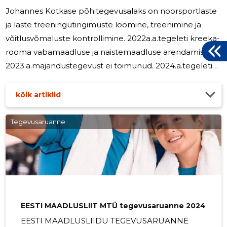
Johannes Kotkase põhitegevusalaks on noorsportlaste
ja laste treeningutingimuste loomine, treenimine ja
võitlusvõmaluste kontrollimine. 2022a.a.tegeleti kreeka-
rooma vabamaadluse ja naistemaadluse arendamisega.
2023.a.majandustegevust ei toimunud. 2024.a.tegeleti
vabamaadluse arendamisega. 2025.a. tegeleti
naistemaadluse arendamisega. oimusid spordiklubi
kõik artiklid
üritused. Aruandeaastal ei olnud Johannes Kokas
Spordiklubis ühtegi täiskohaga töötajat. Juhatusele
Tegevusaruanne
töötasu ei makstud.
EESTI MAADLUSLIIT MTÜ tegevusaruanne 2024
EESTI MAADLUSLIIDU TEGEVUSARUANNE