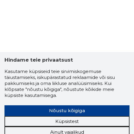
Hindame teie privaatsust
Kasutame küpsiseid teie sirvimiskogemuse
täiustamiseks, isikupärastatud reklaamide või sisu
pakkumiseks ja oma liikluse analüüsimiseks. Kui
klõpsate "nõustu kõigiga", nõustute kõikide meie
küpsiste kasutamisega.
Nõustu kõigiga
Küpsistest
Ainult vajalikud