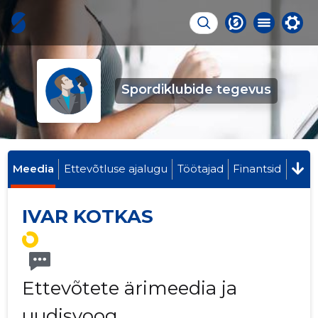
Spordiklubide tegevus
Meedia
Ettevõtluse ajalugu
Töötajad
Finantsid
IVAR KOTKAS
Ettevõtete ärimeedia ja
uudisvoog