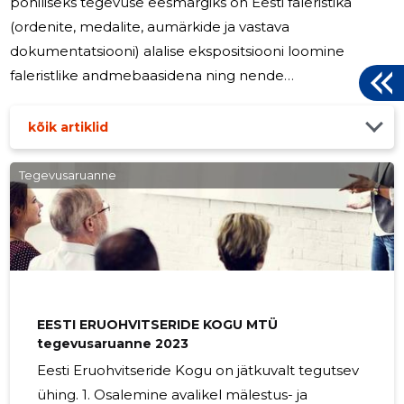
põhiliseks tegevuse eesmärgiks on Eesti faleristika
(ordenite, medalite, aumärkide ja vastava
dokumentatsiooni) alalise ekspositsiooni loomine
faleristlike andmebaasidena ning nende
publitseerimine Internetis koos kvaliteedi tagamisega
aga samuti.Eesti faleristika seminaride ja näituste
kõik artiklid
organiseerimine. (cid:127) 2024. aastal
majandustegevust ei toimunud. (cid:127) 2025. aastal
Tegevusaruanne
jätkatakse tegevust Eesti faleristika edendamisel.
(cid:127) Seltsi juhatus on kuue liikmeline.
3
EESTI ERUOHVITSERIDE KOGU MTÜ
tegevusaruanne 2023
Eesti Eruohvitseride Kogu on jätkuvalt tegutsev
ühing. 1. Osalemine avalikel mälestus- ja