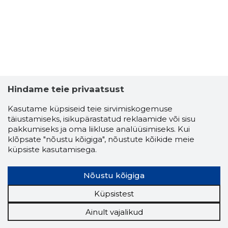
Hindame teie privaatsust
Kasutame küpsiseid teie sirvimiskogemuse
täiustamiseks, isikupärastatud reklaamide või sisu
pakkumiseks ja oma liikluse analüüsimiseks. Kui
klõpsate "nõustu kõigiga", nõustute kõikide meie
küpsiste kasutamisega.
Nõustu kõigiga
Küpsistest
Ainult vajalikud