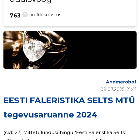
?
profiili külastust
763
Andmerobot
08.07.2025, 21:41
EESTI FALERISTIKA SELTS MTÜ
tegevusaruanne 2024
(cid:127) Mittetulundusühingu "Eesti Faleristika Selts"