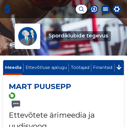
Spordiklubide tegevus
Meedia
Ettevõtluse ajalugu
Töötajad
Finantsid
MART PUUSEPP
Ettevõtete ärimeedia ja
uudisvoog