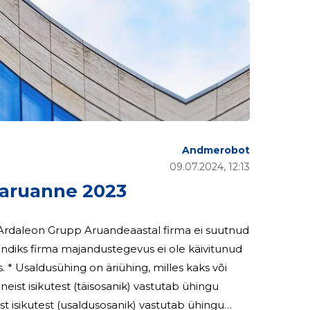
Andmerobot
09.07.2024, 12:13
aruanne 2023
Ü Ardaleon Grupp Aruandeaastal firma ei suutnud
iks firma majandustegevus ei ole käivitunud
. * Usaldusühing on äriühing, milles kaks või
eist isikutest (täisosanik) vastutab ühingu
 isikutest (usaldusosanik) vastutab ühingu