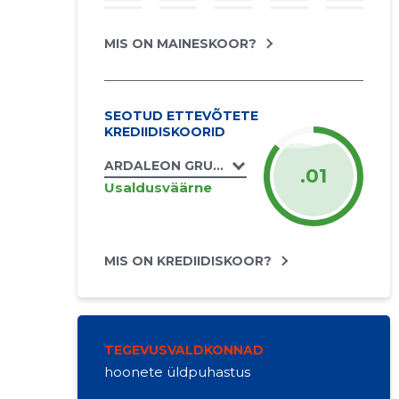
MIS ON MAINESKOOR?
SEOTUD ETTEVÕTETE
KREDIIDISKOORID
ARDALEON GRUPP UÜ
.01
Usaldusväärne
MIS ON KREDIIDISKOOR?
TEGEVUSVALDKONNAD
hoonete üldpuhastus