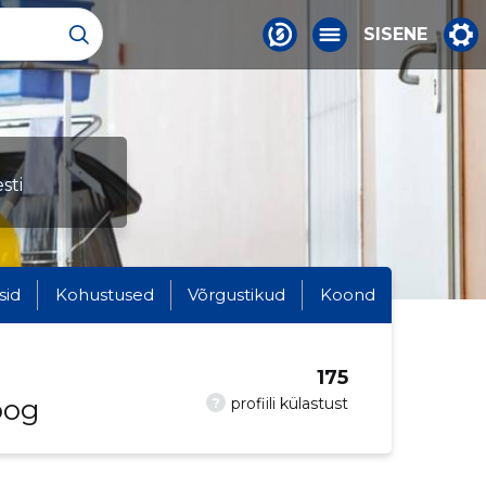
SISENE
sti
sid
Kohustused
Võrgustikud
Koond
175
oog
?
profiili külastust