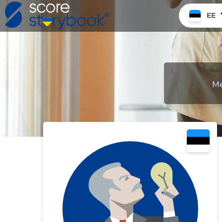
EE
Me