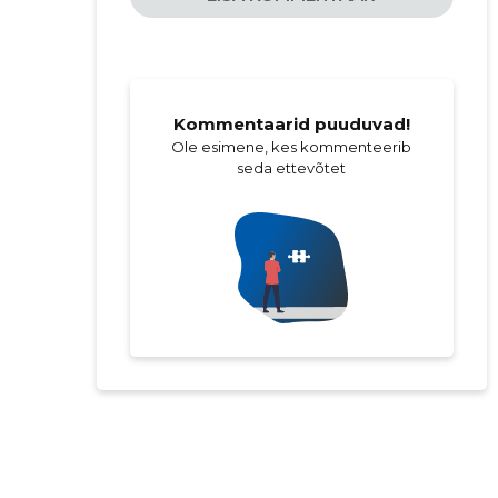
Kommentaarid puuduvad!
Ole esimene, kes kommenteerib
seda ettevõtet