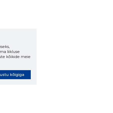
seks,
ma liikluse
ute kõikide meie
ustu kõigiga