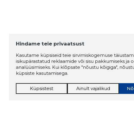
Hindame teie privaatsust
Kasutame küpsiseid teie sirvimiskogemuse täiustami
isikupärastatud reklaamide või sisu pakkumiseks ja o
analüüsimiseks. Kui klõpsate "nõustu kõigiga", nõust
küpsiste kasutamisega.
Küpsistest
Ainult vajalikud
Nõ