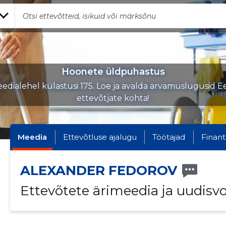
Hoonete üldpuhastus
edialehel külastusi 175. Loe ja avalda arvamuslugusid Ee
ettevõtjate kohta!
Meedia
Ettevõtluse ajalugu
Töötajad
Finant
ALEXANDER FEDOROV
Ettevõtete ärimeedia ja uudisv