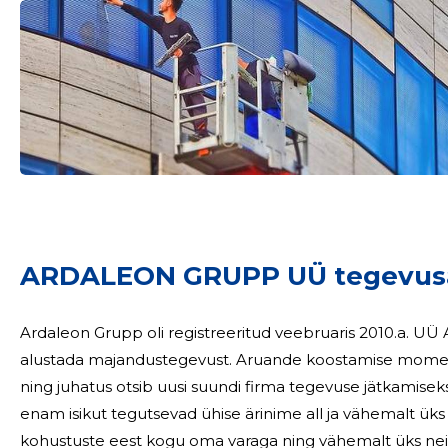
ARDALEON GRUPP UÜ tegevus
Ardaleon Grupp oli registreeritud veebruaris 2010.a. U
alustada majandustegevust. Aruande koostamise momend
ning juhatus otsib uusi suundi firma tegevuse jätkamiseks
enam isikut tegutsevad ühise ärinime all ja vähemalt üks n
kohustuste eest kogu oma varaga ning vähemalt üks neist