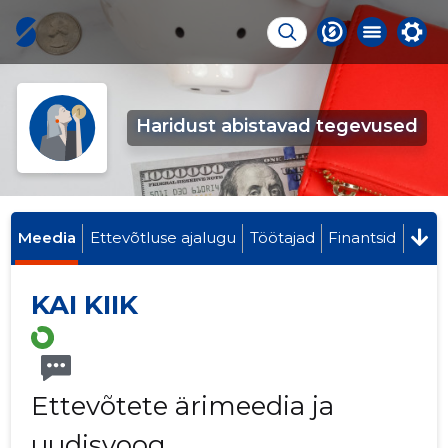
Haridust abistavad tegevused
Meedia
Ettevõtluse ajalugu
Töötajad
Finantsid
KAI KIIK
Ettevõtete ärimeedia ja
uudisvoog