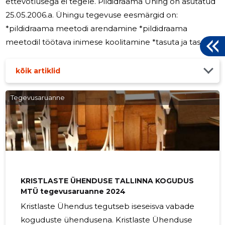
ettevõtlusega ei tegele. Pildidraama Ühing on asutatud
25.05.2006.a. Ühingu tegevuse eesmärgid on:
*pildidraama meetodi arendamine *pildidraama
meetodil töötava inimese koolitamine *tasuta ja tasuline
nõustamine *kirjastamine *seminaride ja koolituse
korraldamine Ühingu tööd korraldab juhatus, juhatus on
kõik artiklid
kolmeliikmeline.
Tegevusaruanne
KRISTLASTE ÜHENDUSE TALLINNA KOGUDUS
MTÜ tegevusaruanne 2024
Kristlaste Ühendus tegutseb iseseisva vabade
koguduste ühendusena. Kristlaste Ühenduse