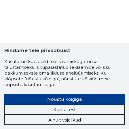
Hindame teie privaatsust
Kasutame küpsiseid teie sirvimiskogemuse
täiustamiseks, isikupärastatud reklaamide või sisu
pakkumiseks ja oma liikluse analüüsimiseks. Kui
klõpsate "nõustu kõigiga", nõustute kõikide meie
küpsiste kasutamisega.
Nõustu kõigiga
Küpsistest
Ainult vajalikud