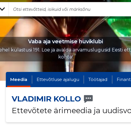
Vaba aja veetmise huviklubi
hel külastusi 191. Loe ja avalda arvamuslugusid Eesti et
kohta!
Meedia
Ettevõtluse ajalugu
Töötajad
Finant
VLADIMIR KOLLO
Ettevõtete ärimeedia ja uudisv