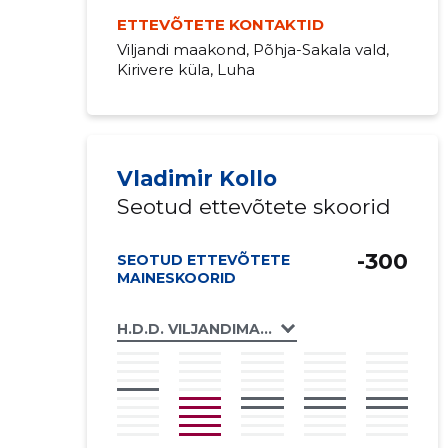
ETTEVÕTETE KONTAKTID
Viljandi maakond, Põhja-Sakala vald,
Kirivere küla, Luha
Vladimir Kollo
Seotud ettevõtete skoorid
-300
SEOTUD ETTEVÕTETE
MAINESKOORID
H.D.D. VILJANDIMAA MTÜ