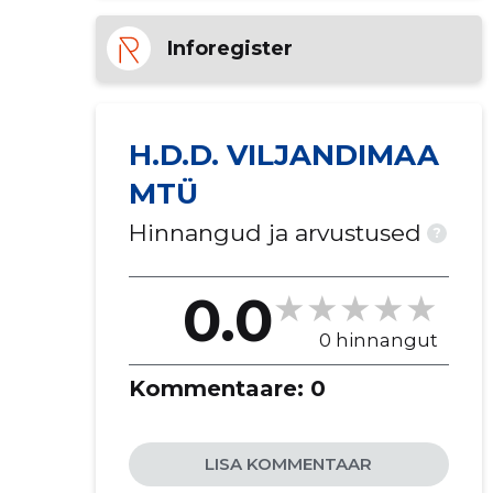
Inforegister
H.D.D. VILJANDIMAA
MTÜ
Hinnangud ja arvustused
?
0.0
0 hinnangut
Kommentaare:
0
LISA KOMMENTAAR