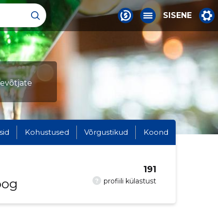
SISENE
tevõtjate
sid
Kohustused
Võrgustikud
Koond
191
oog
?
profiili külastust