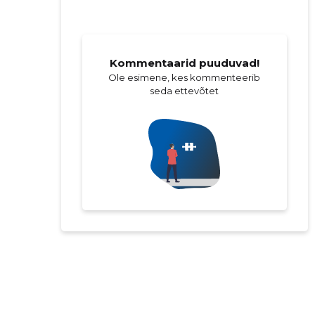
Kommentaarid puuduvad!
Ole esimene, kes kommenteerib
seda ettevõtet