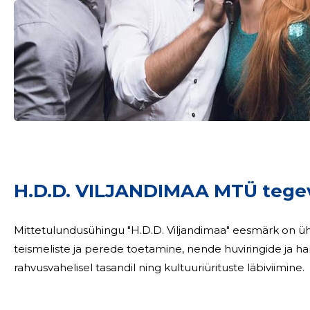
H.D.D. VILJANDIMAA MTÜ tege
Mittetulundusühingu "H.D.D. Viljandimaa" eesmärk on ühis
teismeliste ja perede toetamine, nende huviringide ja hari
rahvusvahelisel tasandil ning kultuuriürituste läbiviimine.