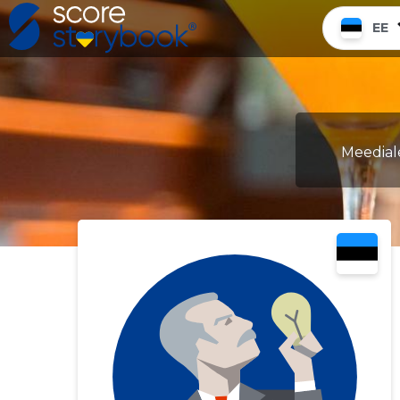
EE
Meediale