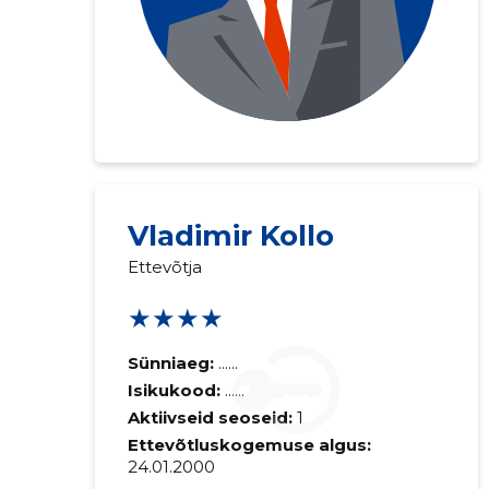
Vladimir Kollo
Ettevõtja
★★★★
Sünniaeg:
......
Isikukood:
......
Aktiivseid seoseid:
1
Ettevõtluskogemuse algus:
24.01.2000