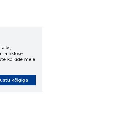
seks,
ma liikluse
ute kõikide meie
ustu kõigiga