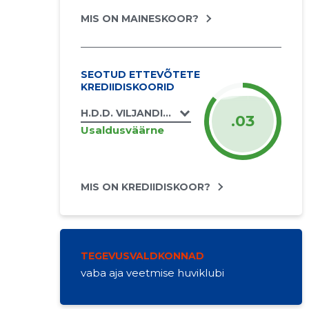
MIS ON MAINESKOOR?
SEOTUD ETTEVÕTETE
KREDIIDISKOORID
H.D.D. VILJANDIMAA MTÜ
.03
Usaldusväärne
MIS ON KREDIIDISKOOR?
TEGEVUSVALDKONNAD
vaba aja veetmise huviklubi