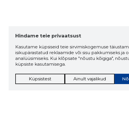
Hindame teie privaatsust
Kasutame küpsiseid teie sirvimiskogemuse täiustami
isikupärastatud reklaamide või sisu pakkumiseks ja o
analüüsimiseks. Kui klõpsate "nõustu kõigiga", nõust
küpsiste kasutamisega.
Küpsistest
Ainult vajalikud
Nõ