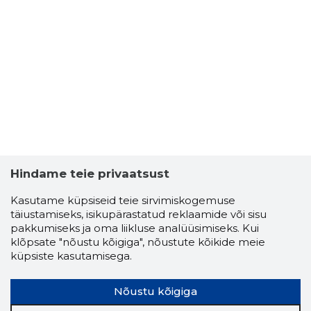
TANTSUS
Usaldusv
Hindame teie privaatsust
Kasutame küpsiseid teie sirvimiskogemuse
täiustamiseks, isikupärastatud reklaamide või sisu
pakkumiseks ja oma liikluse analüüsimiseks. Kui
klõpsate "nõustu kõigiga", nõustute kõikide meie
küpsiste kasutamisega.
Nõustu kõigiga