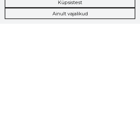
Küpsistest
Ainult vajalikud
Storybook
Chrome laiendus
Storybooki laiendus ütleb Sulle, mis firma
veebilehel Sa parajasti viibid ja kui usaldusväärne
see firma täna on.
LAADI LAIENDUS ALLA