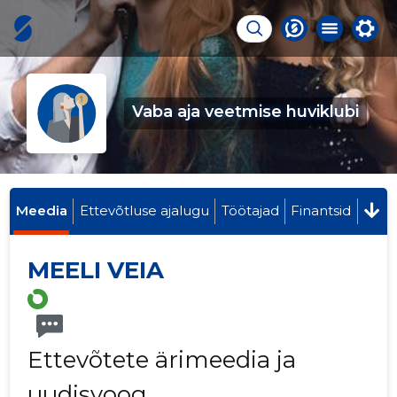
Vaba aja veetmise huviklubi
Meedia
Ettevõtluse ajalugu
Töötajad
Finantsid
MEELI VEIA
Ettevõtete ärimeedia ja
uudisvoog