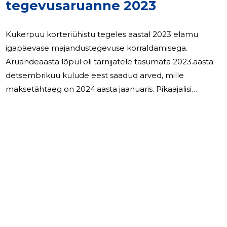
tegevusaruanne 2023
Kukerpuu korteriühistu tegeles aastal 2023 elamu
igapäevase majandustegevuse korraldamisega.
Aruandeaasta lõpul oli tarnijatele tasumata 2023.aasta
detsembrikuu kulude eest saadud arved, mille
maksetähtaeg on 2024.aasta jaanuaris. Pikaajalisi
võlgnevusi korteriühistule ei ole Palgalisi töötajaid
korteriühistus ei ole. Kõik arvestused on tehtud vastavalt
esitatud dokumentidele (arved, tšekid, lepingud)