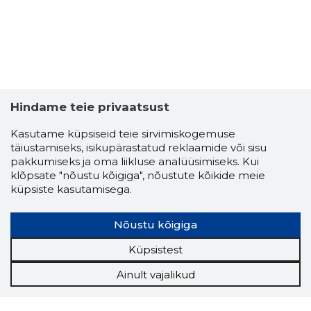
Hindame teie privaatsust
Kasutame küpsiseid teie sirvimiskogemuse
täiustamiseks, isikupärastatud reklaamide või sisu
pakkumiseks ja oma liikluse analüüsimiseks. Kui
klõpsate "nõustu kõigiga", nõustute kõikide meie
küpsiste kasutamisega.
Nõustu kõigiga
Küpsistest
Ainult vajalikud