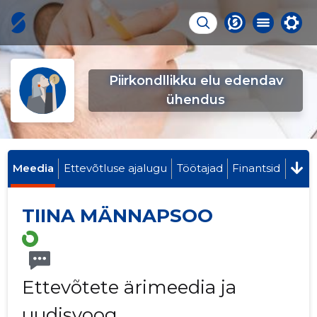
Piirkondllikku elu edendav
ühendus
Meedia
Ettevõtluse ajalugu
Töötajad
Finantsid
TIINA MÄNNAPSOO
Ettevõtete ärimeedia ja
uudisvoog