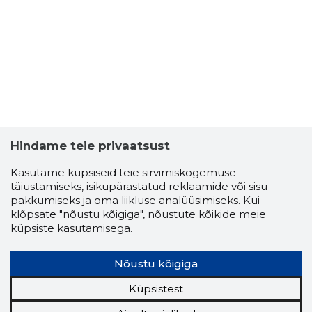
Hindame teie privaatsust
Kasutame küpsiseid teie sirvimiskogemuse
täiustamiseks, isikupärastatud reklaamide või sisu
pakkumiseks ja oma liikluse analüüsimiseks. Kui
JAAN OLE
klõpsate "nõustu kõigiga", nõustute kõikide meie
Usaldusv
küpsiste kasutamisega.
Nõustu kõigiga
Küpsistest