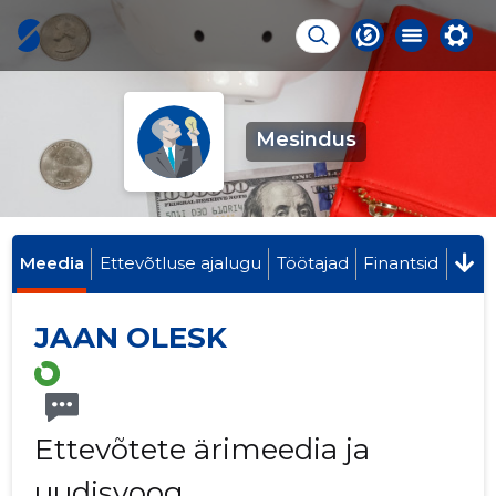
Mesindus
Meedia
Ettevõtluse ajalugu
Töötajad
Finantsid
JAAN OLESK
Ettevõtete ärimeedia ja
uudisvoog