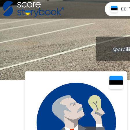
EE
spordil