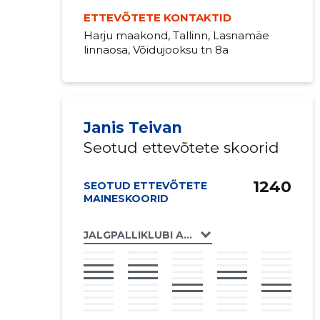
ETTEVÕTETE KONTAKTID
Harju maakond, Tallinn, Lasnamäe
linnaosa, Võidujooksu tn 8a
Janis Teivan
Seotud ettevõtete skoorid
1240
SEOTUD ETTEVÕTETE
MAINESKOORID
JALGPALLIKLUBI AJAX TLMK MTÜ