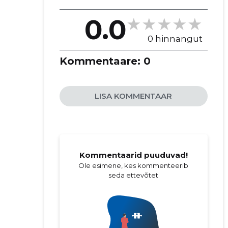
0.0
0 hinnangut
Kommentaare:
0
LISA KOMMENTAAR
Kommentaarid puuduvad!
Ole esimene, kes kommenteerib
seda ettevõtet