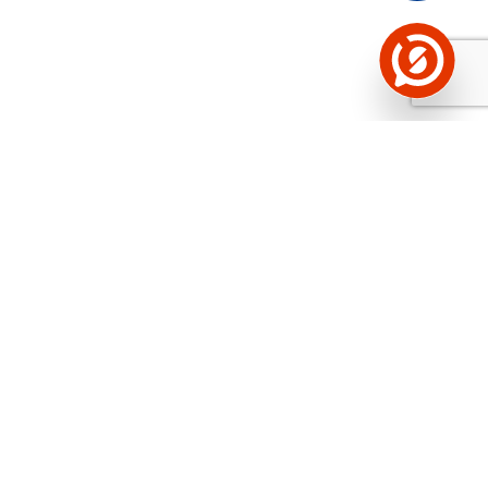
Näed helistaja tausta!
Storybooki Äpp toob
Sinuni
OTSEKONTAKTID
400 000 Eesti
ettevõtte ja isikute kohta (juhid, ametnikud).