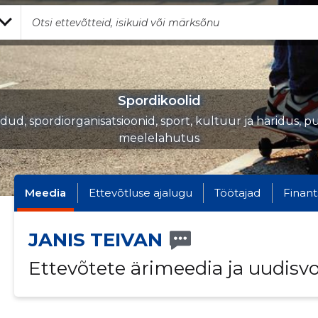
Spordikoolid
iidud, spordiorganisatsioonid, sport, kultuur ja haridus, p
meelelahutus
Meedia
Ettevõtluse ajalugu
Töötajad
Finant
JANIS TEIVAN
Ettevõtete ärimeedia ja uudisv