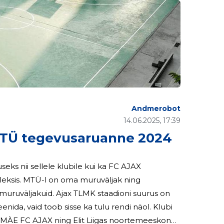
Andmerobot
14.06.2025, 17:39
TÜ tegevusaruanne 2024
seks nii sellele klubile kui ka FC AJAX
K staadioni suurus on
a, vaid toob sisse ka tulu rendi näol. Klubi
AMÀE FC AJAX ning Elit Liigas noortemeeskond