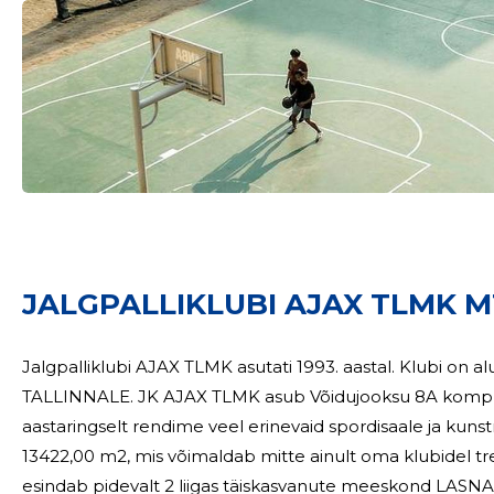
JALGPALLIKLUBI AJAX TLMK M
Jalgpalliklubi AJAX TLMK asutati 1993. aastal. Klubi on alu
TALLINNALE. JK AJAX TLMK asub Võidujooksu 8A kompleksis. MTÜ-l on oma muruväljak ning
aastaringselt rendime veel erinevaid spordisaale ja kunstmuruväljakuid. Ajax TLM
13422,00 m2, mis võimaldab mitte ainult oma klubidel treenid
esindab pidevalt 2 liigas täiskasvanute meeskond LASN