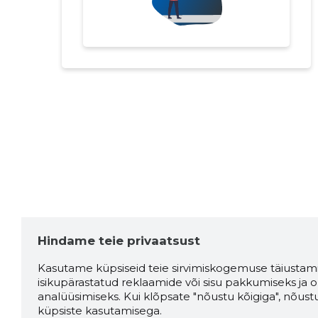
Hindame teie privaatsust
Kasutame küpsiseid teie sirvimiskogemuse täiustami
isikupärastatud reklaamide või sisu pakkumiseks ja o
analüüsimiseks. Kui klõpsate "nõustu kõigiga", nõust
küpsiste kasutamisega.