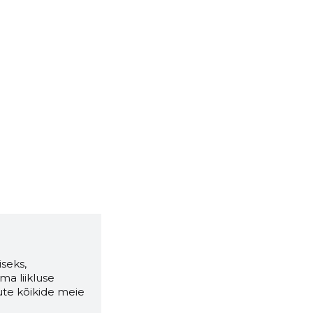
seks,
ma liikluse
ute kõikide meie