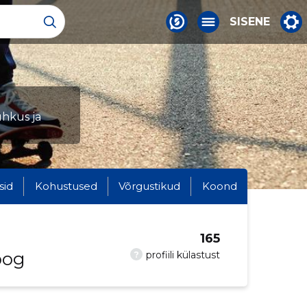
SISENE
uhkus ja
sid
Kohustused
Võrgustikud
Koond
165
oog
?
profiili külastust