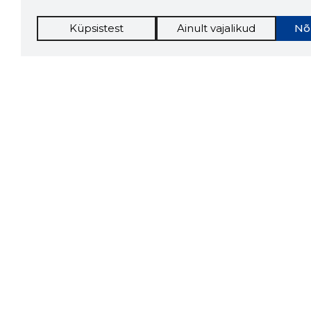
Küpsistest
Ainult vajalikud
Nõ
Storybo
Storybook
firma v
kui usa