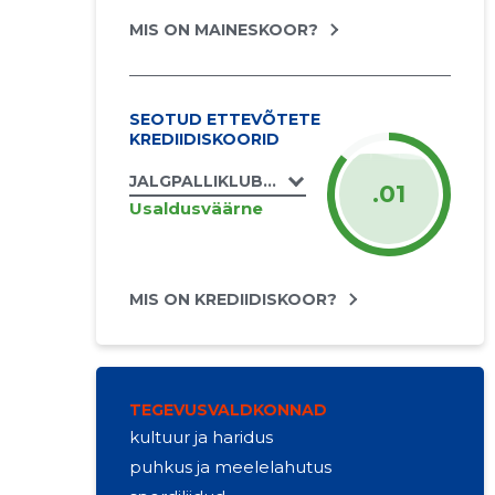
MIS ON MAINESKOOR?
SEOTUD ETTEVÕTETE
KREDIIDISKOORID
JALGPALLIKLUBI AJAX TLMK MTÜ
.01
Usaldusväärne
MIS ON KREDIIDISKOOR?
TEGEVUSVALDKONNAD
kultuur ja haridus
puhkus ja meelelahutus