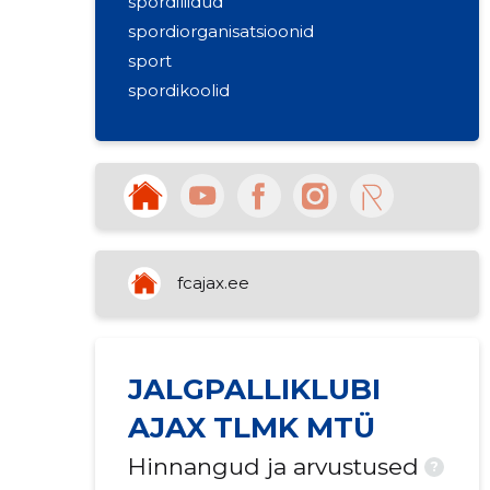
spordiliidud
spordiorganisatsioonid
sport
spordikoolid
fcajax.ee
JALGPALLIKLUBI
AJAX TLMK MTÜ
Hinnangud ja arvustused
?