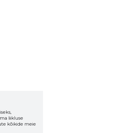
seks,
ma liikluse
ute kõikide meie