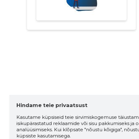
Hindame teie privaatsust
Kasutame küpsiseid teie sirvimiskogemuse täiustami
isikupärastatud reklaamide või sisu pakkumiseks ja o
analüüsimiseks. Kui klõpsate "nõustu kõigiga", nõust
küpsiste kasutamisega.