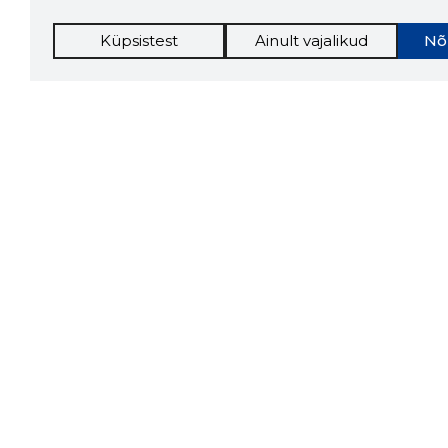
Küpsistest
Ainult vajalikud
Nõ
Storybo
Storybook
firma v
kui usa