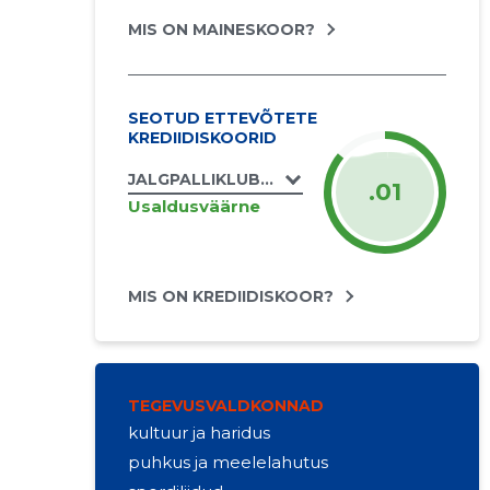
MIS ON MAINESKOOR?
SEOTUD ETTEVÕTETE
KREDIIDISKOORID
JALGPALLIKLUBI AJAX TLMK MTÜ
.01
Usaldusväärne
MIS ON KREDIIDISKOOR?
TEGEVUSVALDKONNAD
kultuur ja haridus
puhkus ja meelelahutus