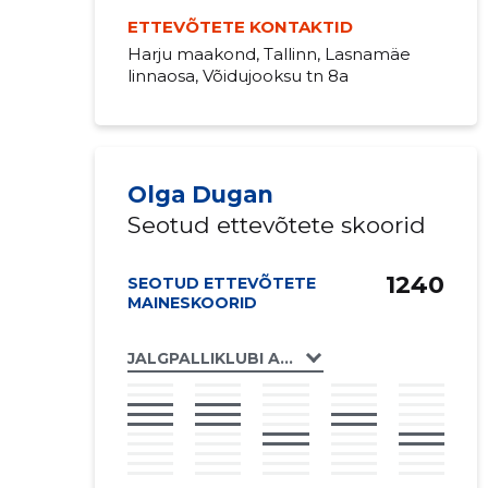
ETTEVÕTETE KONTAKTID
Harju maakond, Tallinn, Lasnamäe
linnaosa, Võidujooksu tn 8a
Olga Dugan
Seotud ettevõtete skoorid
1240
SEOTUD ETTEVÕTETE
MAINESKOORID
JALGPALLIKLUBI AJAX TLMK MTÜ