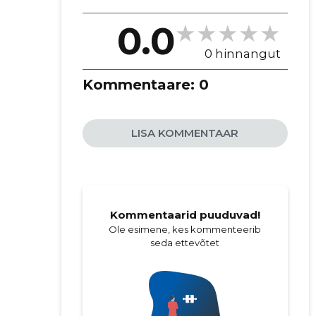
0.0
0 hinnangut
Kommentaare:
0
LISA KOMMENTAAR
Kommentaarid puuduvad!
Ole esimene, kes kommenteerib
seda ettevõtet