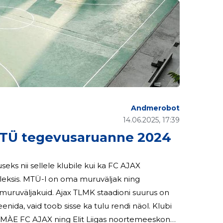
Andmerobot
14.06.2025, 17:39
TÜ tegevusaruanne 2024
seks nii sellele klubile kui ka FC AJAX
K staadioni suurus on
a, vaid toob sisse ka tulu rendi näol. Klubi
AMÀE FC AJAX ning Elit Liigas noortemeeskond