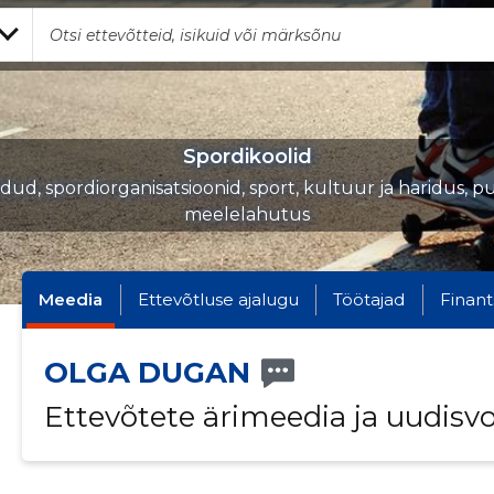
Spordikoolid
iidud, spordiorganisatsioonid, sport, kultuur ja haridus, p
meelelahutus
Meedia
Ettevõtluse ajalugu
Töötajad
Finant
OLGA DUGAN
Ettevõtete ärimeedia ja uudisv