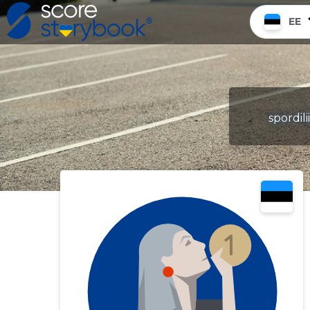
EE
spordil