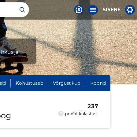
SISENE
uhkus ja
sid
Kohustused
Võrgustikud
Koond
237
oog
?
profiili külastust