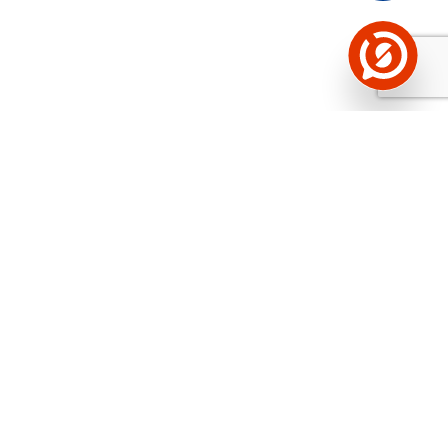
Näed helistaja tausta!
Storybooki Äpp toob
Sinuni
OTSEKONTAKTID
400 000 Eesti
ettevõtte ja isikute kohta (juhid, ametnikud).