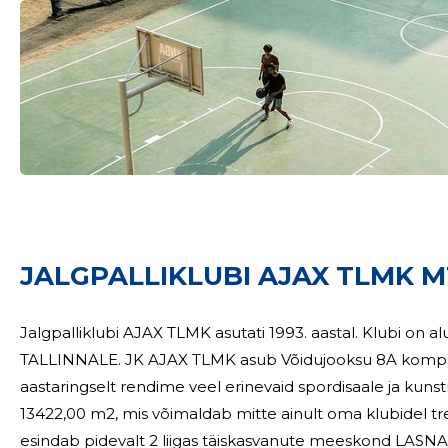
JALGPALLIKLUBI AJAX TLMK M
Jalgpalliklubi AJAX TLMK asutati 1993. aastal. Klubi on alu
TALLINNALE. JK AJAX TLMK asub Võidujooksu 8A kompleksis. MTÜ-l on oma muruväljak ning
aastaringselt rendime veel erinevaid spordisaale ja kunstmuruväljakuid. Ajax TLM
13422,00 m2, mis võimaldab mitte ainult oma klubidel treenid
esindab pidevalt 2 liigas täiskasvanute meeskond LASN