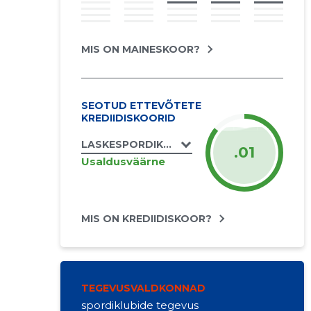
MIS ON MAINESKOOR?
SEOTUD ETTEVÕTETE
KREDIIDISKOORID
LASKESPORDIKLUBI ALPHA MTÜ
.01
Usaldusväärne
MIS ON KREDIIDISKOOR?
TEGEVUSVALDKONNAD
spordiklubide tegevus