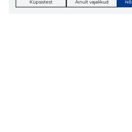
Küpsistest
Ainult vajalikud
Nõ
Storybo
Storybook
firma v
kui usa
Chrome laiendus
LAADI