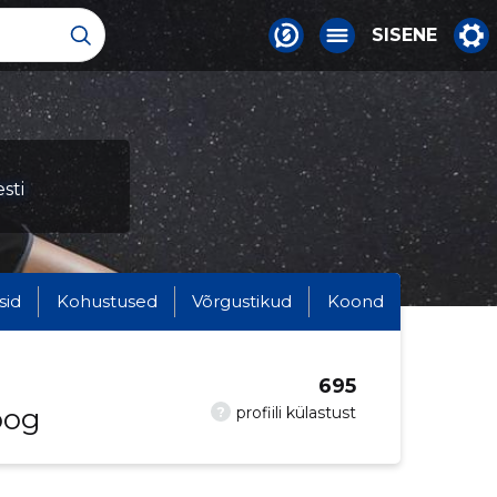
SISENE
sti
sid
Kohustused
Võrgustikud
Koond
695
oog
?
profiili külastust