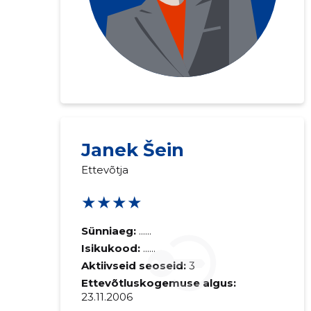
Saaja e-mail
Janek Šein
Ettevõtja
Sinu kommen
★★★★
Sünniaeg:
......
Isikukood:
......
Aktiivseid seoseid:
3
Ettevõtluskogemuse algus:
23.11.2006