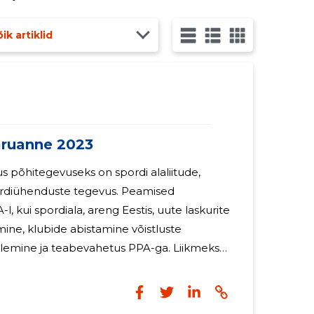
dusaastal töötajate arve oli 2 inimest osaline
ik artiklid
ruanne 2023
 põhitegevuseks on spordi alaliitude,
iühenduste tegevus. Peamised
, kui spordiala, areng Eestis, uute laskurite
mine, klubide abistamine võistluste
mine ja teabevahetus PPA-ga. Liikmeks
lubid. 2023. aasta seisuga oli ühingul 5 liiget.
3-liikmest. Juhatuse liikme tasu ei makstud.