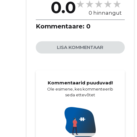
0.0
0 hinnangut
Kommentaare:
0
LISA KOMMENTAAR
Kommentaarid puuduvad!
Ole esimene, kes kommenteerib
seda ettevõtet