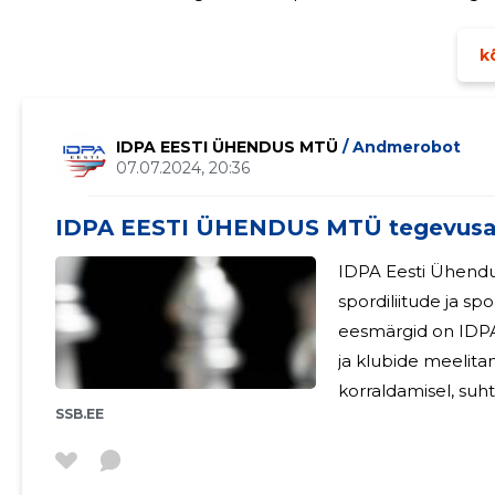
hankimisega. Ühingu juhatus on 2-liikmeline. Majan
kõ
IDPA EESTI ÜHENDUS MTÜ
/ Andmerobot
07.07.2024, 20:36
IDPA EESTI ÜHENDUS MTÜ tegevusa
IDPA Eesti Ühendus
spordiliitude ja spord
eesmärgid on IDPA-l
ja klubide meelita
korraldamisel, suhtle
SSB.EE
saavad olla ainult k
Ühingu juhatus on 