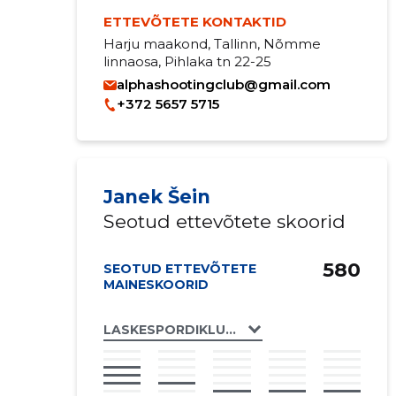
ETTEVÕTETE KONTAKTID
Harju maakond, Tallinn, Nõmme
linnaosa, Pihlaka tn 22-25
alphashootingclub@gmail.com
+372 5657 5715
Janek Šein
Seotud ettevõtete skoorid
580
SEOTUD ETTEVÕTETE
MAINESKOORID
LASKESPORDIKLUBI ALPHA MTÜ