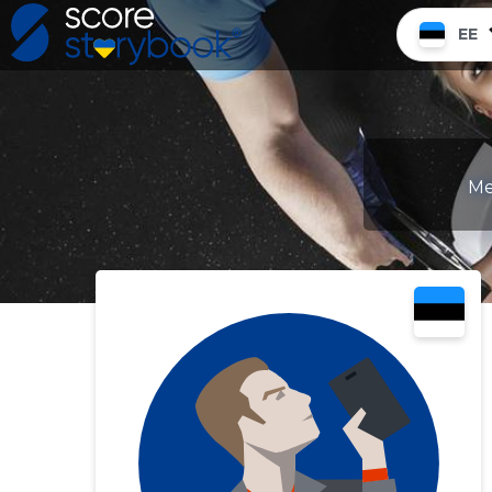
EE
Me