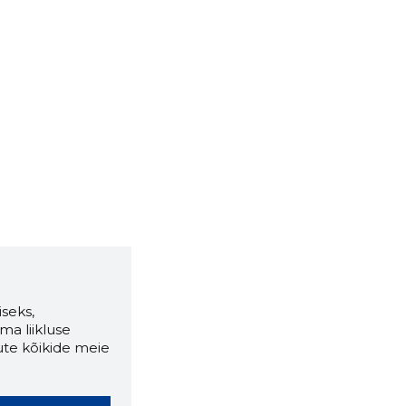
seks,
ma liikluse
ute kõikide meie