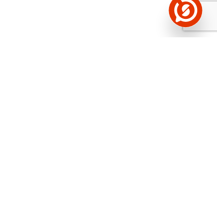
Näed helistaja tausta!
Storybooki Äpp toob
Sinuni
OTSEKONTAKTID
400 000 Eesti
ettevõtte ja isikute kohta (juhid, ametnikud).
Andmed on rikastatud maksevõime ja
finantsinfoga.