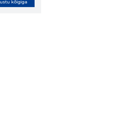
ustu kõigiga
oki laiendus ütleb Sulle, mis
eebilehel Sa parajasti viibid ja
ldusväärne see firma täna on.
 LAIENDUS ALLA