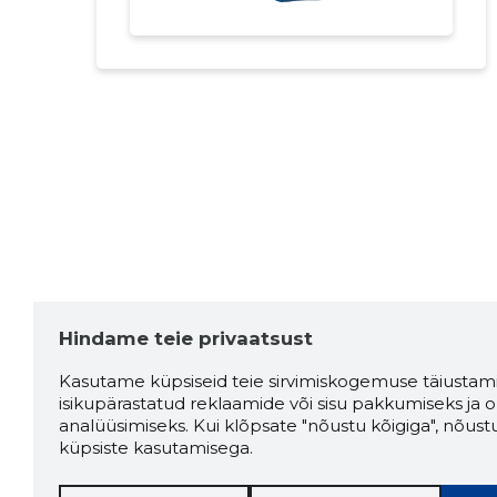
Hindame teie privaatsust
Kasutame küpsiseid teie sirvimiskogemuse täiustami
isikupärastatud reklaamide või sisu pakkumiseks ja o
analüüsimiseks. Kui klõpsate "nõustu kõigiga", nõust
küpsiste kasutamisega.