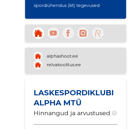
spordiühendus (liit) tegevused
alphashoot.ee
relvakoolitus.ee
LASKESPORDIKLUBI
ALPHA MTÜ
Hinnangud ja arvustused
?