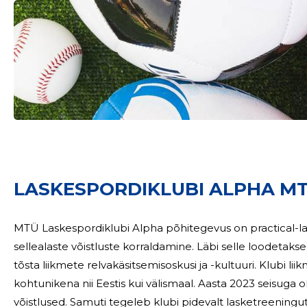
Sinu nimi
taar
LASKESPORDIKLUBI ALPHA MTÜ
MTÜ Laskespordiklubi Alpha põhitegevus on practical-l
sellealaste võistluste korraldamine. Läbi selle loodetaks
tõsta liikmete relvakäsitsemisoskusi ja -kultuuri. Klubi liikmed osalevad võistlustel ja töötavad
kohtunikena nii Eestis kui välismaal. Aasta 2023 seisuga oli ühingul 185 liiget ning läbi oli viidud suuremad
võistlused. Samuti tegeleb klubi pidevalt lasketreeningutel ja võistlusel kasutatava inventari