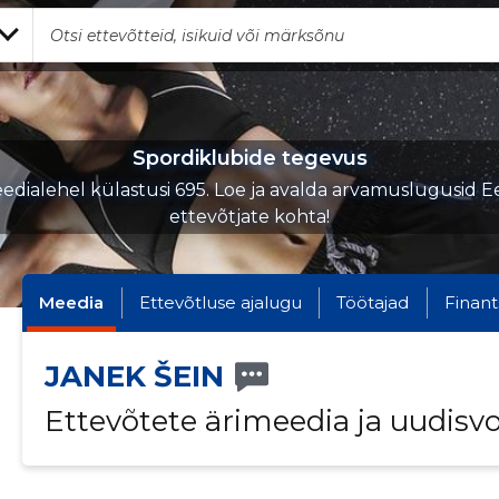
Spordiklubide tegevus
edialehel külastusi 695. Loe ja avalda arvamuslugusid Ee
ettevõtjate kohta!
Meedia
Ettevõtluse ajalugu
Töötajad
Finant
JANEK ŠEIN
Ettevõtete ärimeedia ja uudisv