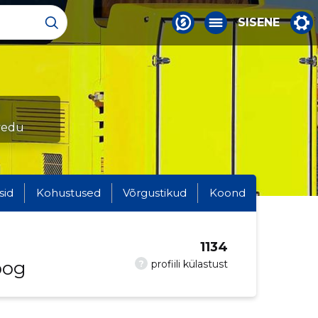
SISENE
evedu
sid
Kohustused
Võrgustikud
Koond
1134
oog
?
profiili külastust