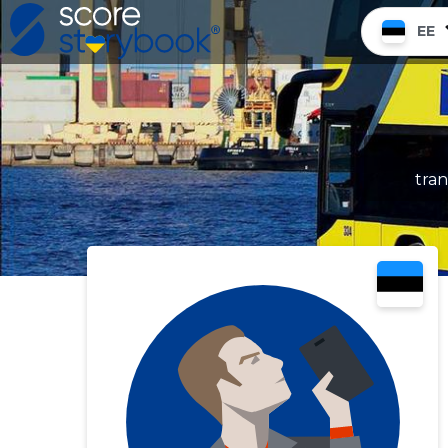
EE
tran