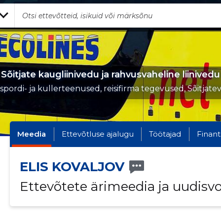
Sõitjate kaugliinivedu ja rahvusvaheline liinivedu
spordi- ja kullerteenused, reisifirma tegevused, Sõitjat
Meedia
Ettevõtluse ajalugu
Töötajad
Finant
ELIS KOVALJOV
Ettevõtete ärimeedia ja uudisv