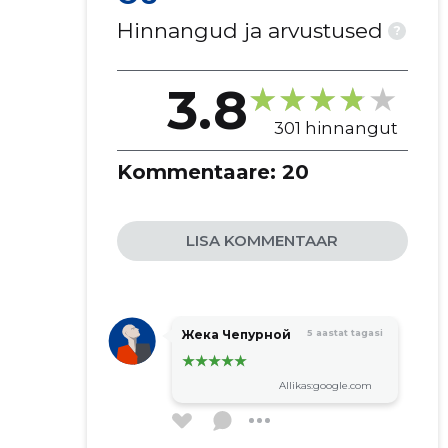
Hinnangud ja arvustused
?
3.8
301 hinnangut
Kommentaare:
20
LISA KOMMENTAAR
Жека Чепурной
5 aastat tagasi
Allikas:google.com