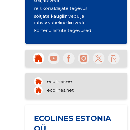
sõitjatevedu
reisikorraldajate tegevus
sõitjate kaugliinivedu ja
rahvusvaheline liinivedu
korteriühistute tegevused
ecolines.ee
ecolines.net
ECOLINES ESTONIA
OÜ