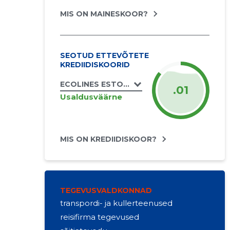
MIS ON MAINESKOOR?
SEOTUD ETTEVÕTETE
KREDIIDISKOORID
ECOLINES ESTONIA OÜ
.01
Usaldusväärne
MIS ON KREDIIDISKOOR?
TEGEVUSVALDKONNAD
transpordi- ja kullerteenused
reisifirma tegevused