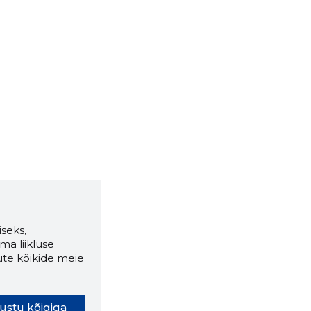
seks,
ma liikluse
ute kõikide meie
ustu kõigiga