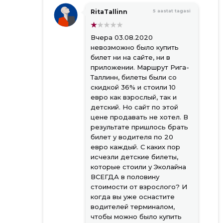
RitaTallinn
5 aastat tagasi
Вчера 03.08.2020
невозможно было купить
билет ни на сайте, ни в
приложении. Маршрут Рига-
Таллинн, билеты были со
скидкой 36% и стоили 10
евро как взрослый, так и
детский. Но сайт по этой
цене продавать не хотел. В
результате пришлось брать
билет у водителя по 20
евро каждый. С каких пор
исчезли детские билеты,
которые стоили у Эколайна
ВСЕГДА в половину
стоимости от взрослого? И
когда вы уже оснастите
водителей терминалом,
чтобы можно было купить