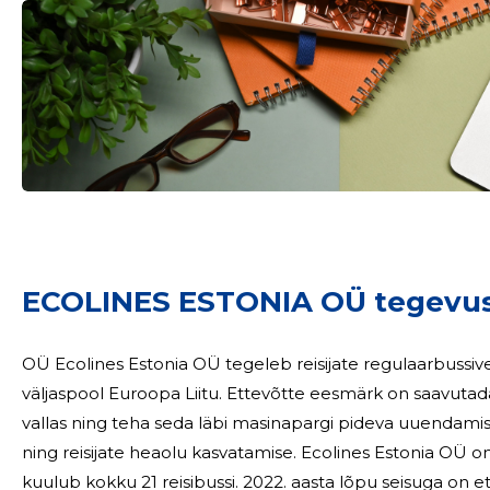
ECOLINES ESTONIA OÜ tegevu
OÜ Ecolines Estonia OÜ tegeleb reisijate regulaarbussive
väljaspool Euroopa Liitu. Ettevõtte eesmärk on saavutada suurim turuosa rahvusvaheliste marsruutide
vallas ning teha seda läbi masinapargi pideva uuendamis
ning reisijate heaolu kasvatamise. Ecolines Estonia OÜ o
kuulub kokku 21 reisibussi. 2022. aasta lõpu seisuga on ettevõtte registris 21 reisibussi. Osa ettevõtte