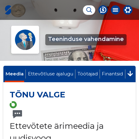
Teeninduse vahendamine
Meedia
Ettevõtluse ajalugu
Töötajad
Finantsid
TÕNU VALGE
Ettevõtete ärimeedia ja
uudisvoog