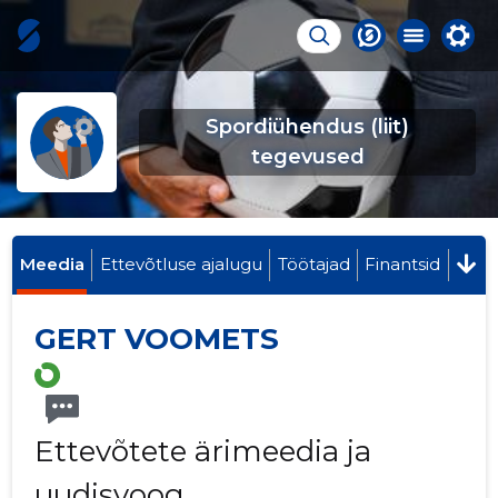
Spordiühendus (liit)
tegevused
Meedia
Ettevõtluse ajalugu
Töötajad
Finantsid
GERT VOOMETS
Ettevõtete ärimeedia ja
uudisvoog