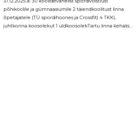
31.12.2025.a: 30 koolidevahelist spordivõistlust
põhikoolile ja gümnaasiumile 2 täiendkoolitust linna
õpetajatele (TÜ spordihoones ja Crossfit) 4 TKKL
juhtkonna koosolekut 1 üldkoosolekTartu linna kehalise
kasvatuse õpetajatele Lisaks toetasime Tartu linna
koolide õpilaste ja õpetajate osalemist EKSL ja EKKL
poolt korraldatud üritustel.
3