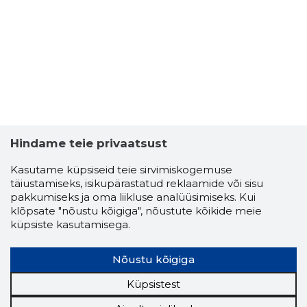
Hindame teie privaatsust
Kasutame küpsiseid teie sirvimiskogemuse
täiustamiseks, isikupärastatud reklaamide või sisu
pakkumiseks ja oma liikluse analüüsimiseks. Kui
TORIELL
klõpsate "nõustu kõigiga", nõustute kõikide meie
Usaldusv
küpsiste kasutamisega.
Nõustu kõigiga
Küpsistest