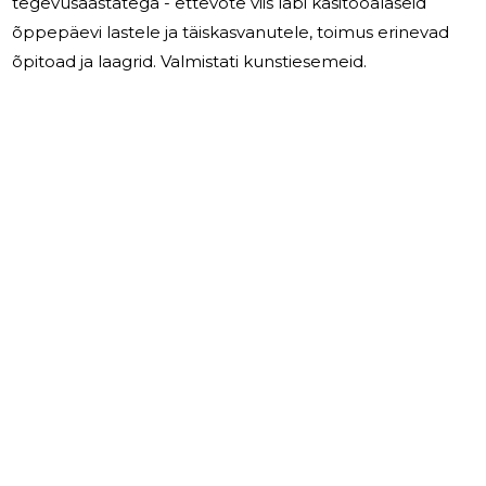
tegevusaastatega - ettevõte viis läbi käsitööalaseid
õppepäevi lastele ja täiskasvanutele, toimus erinevad
õpitoad ja laagrid. Valmistati kunstiesemeid.