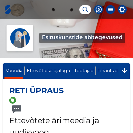
Esituskunstide abitegevused
Meedia
Ettevõtluse ajalugu
Töötajad
Finantsid
RETI ÜPRAUS
Ettevõtete ärimeedia ja
uudisvoog