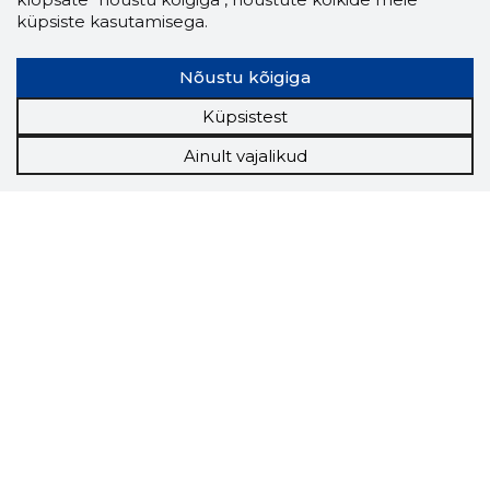
küpsiste kasutamisega.
Nõustu kõigiga
Küpsistest
Ainult vajalikud
Storybook
Chrome laiendus