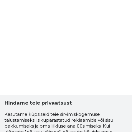
Hindame teie privaatsust
Kasutame küpsiseid teie sirvimiskogemuse
täiustamiseks, isikupärastatud reklaamide või sisu
pakkumiseks ja oma liikluse analüüsimiseks. Kui
klõpsate "nõustu kõigiga", nõustute kõikide meie