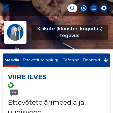
Kirikute (klooster, kogudus)
tegevus
Meedia
Ettevõtluse ajalugu
Töötajad
Finantsid
VIIRE ILVES
Ettevõtete ärimeedia ja
uudisvoog