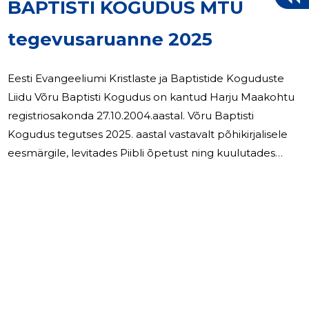
BAPTISTI KOGUDUS MTÜ
tegevusaruanne 2025
Eesti Evangeeliumi Kristlaste ja Baptistide Koguduste
Liidu Võru Baptisti Kogudus on kantud Harju Maakohtu
registriosakonda 27.10.2004.aastal. Võru Baptisti
Kogudus tegutses 2025. aastal vastavalt põhikirjalisele
eesmärgile, levitades Piibli õpetust ning kuulutades
evangeeliumi. Kogudus korraldas jumalateenistusi Võrus
kaks korda nädalas ja kaks korda kuus Tsoorus,
10
teisipäeva hommikuti oli palveosadus. Jätkasime
koostööd teiste kogudustega Eestist ja väljaspoolt.
Korraldati pühapäeviti lastele pühapäevakooli tunde.
Jätkuvalt korraldasime soovijatele Piiblikooli. 2026. aastal
jätkab kogudus