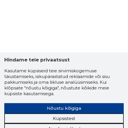
8
Hindame teie privaatsust
Kasutame küpsiseid teie sirvimiskogemuse
täiustamiseks, isikupärastatud reklaamide või sisu
pakkumiseks ja oma liikluse analüüsimiseks. Kui
klõpsate "nõustu kõigiga", nõustute kõikide meie
küpsiste kasutamisega.
Nõustu kõigiga
Küpsistest