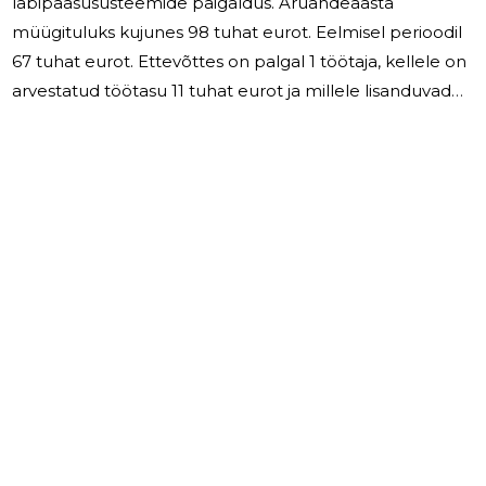
läbipääsusüsteemide paigaldus. Aruandeaasta
müügituluks kujunes 98 tuhat eurot. Eelmisel perioodil
67 tuhat eurot. Ettevõttes on palgal 1 töötaja, kellele on
arvestatud töötasu 11 tuhat eurot ja millele lisanduvad
sotsiaalmaksud 4 tuhat eurot. Lisa tööjõudu ei ole
plaanis palgata. Uuel majandusaastal jätkab ettevõte
sama tegevusalaga.