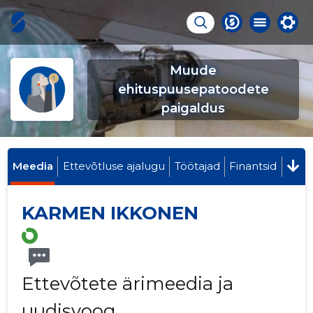
Muude
ehituspuusepatoodete
paigaldus
Meedia
Ettevõtluse ajalugu
Töötajad
Finantsid
KARMEN IKKONEN
Ettevõtete ärimeedia ja
uudisvoog