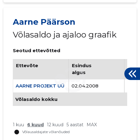
Aarne Päärson
Võlasaldo ja ajaloo graafik
Seotud ettevõtted
Ettevõte
Esindus
Esin
algus
lõpp
AARNE PROJEKT UÜ
02.04.2008
..
Võlasaldo kokku
1 kuu
6 kuud
12 kuud
5 aastat
MAX