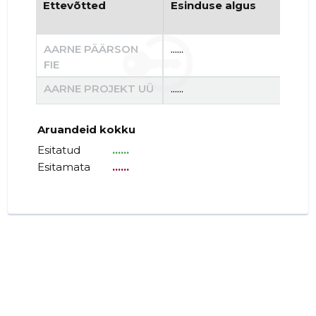
Ettevõtted
Esinduse algus
Es
AARNE PÄÄRSON
......
......
FIE
AARNE PROJEKT UÜ
......
......
Aruandeid kokku
Esitatud
......
Esitamata
......