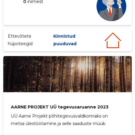
0
inimest
Ettevõtete
Kinnistud
hüpoteegid
puuduvad
AARNE P
Usaldusv
AARNE PROJEKT UÜ tegevusaruanne 2023
UÜ Aarne Projekt põhitegevusvaldkonnaks on
metsa ülestöötamine ja selle saaduste müük.