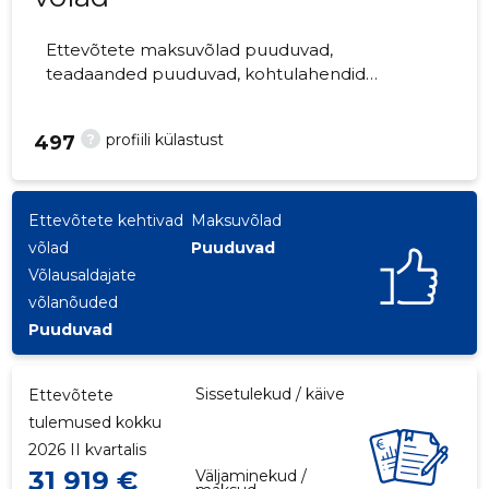
Ettevõtete maksuvõlad puuduvad,
teadaanded puuduvad, kohtulahendid
puuduvad, kohtuistungid puuduvad,
majandusaasta aruanded esitatud.
?
profiili külastust
497
Ettevõtteid jälgib 0 inimest.
Ettevõtete kehtivad
Maksuvõlad
võlad
Puuduvad
Võlausaldajate
võlanõuded
Puuduvad
Sissetulekud / käive
Ettevõtete
tulemused kokku
2026 II kvartalis
31 919 €
Väljaminekud /