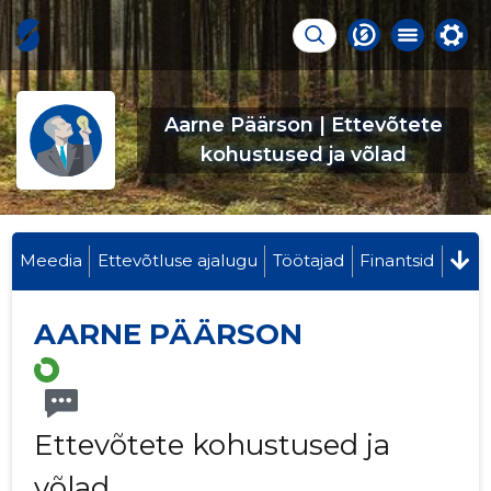
Aarne Päärson | Ettevõtete
kohustused ja võlad
Meedia
Ettevõtluse ajalugu
Töötajad
Finantsid
AARNE PÄÄRSON
Ettevõtete kohustused ja
võlad