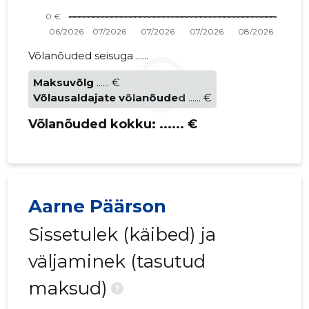
Võlanõuded seisuga ......
Maksuvõlg
...... €
Võlausaldajate võlanõuded
...... €
Võlanõuded kokku:
...... €
Aarne Päärson
Sissetulek (käibed) ja
väljaminek (tasutud
maksud)
?