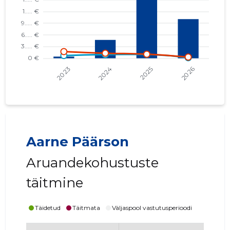
Aarne Päärson
Aruandekohustuste
täitmine
Täidetud
Täitmata
Väljaspool vastutusperioodi