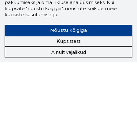
pakkumiseks ja oma liikluse analüüsimiseks. Kui
klõpsate "nõustu kõigiga", nõustute kõikide meie
küpsiste kasutamisega.
Nõustu kõigiga
Küpsistest
Ainult vajalikud
Storybook