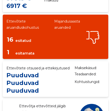
maksud
6917 €
Ettevõtete
Majandusaasta
aruandluskohustus
aruanded
16
esitatud
1
esitamata
Maksekäsud:
Ettevõtete otsused ja ettekirjutused
Puuduvad
Teadaanded:
Puuduvad
Kohtuistungid:
Puuduvad
2
Ettevõtja ettevõtteid jälgib