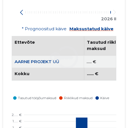
2026 II
* Prognoositud käive
Maksustatud käive
Ettevõte
Tasutud riiklikud 
maksud
AARNE PROJEKT UÜ
...... €
Kokku
...... €