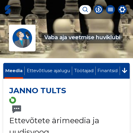
Vaba aja veetmise huviklubi
Meedia
Ettevõtluse ajalugu
Töötajad
Finantsid
JANNO TULTS
Ettevõtete ärimeedia ja
uudisvoog