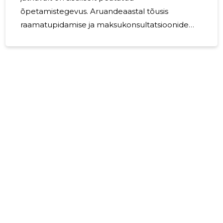
õpetamistegevus. Aruandeaastal tõusis
raamatupidamise ja maksukonsultatsioonide
müüginäitaja, õpetamist ei toimunud.
Põhifookus on raamatupidamisel ja
maksukonsultatsioonidel, hetkel aktiivne
õpetamistegevus on sisuliselt peatatud; küll
seda pakutakse soovi korral. 2024/2025. a oli
Tarkuseveski UÜ müügitulu 3254 eurot ja
kahjum -1808 eurot. Lõppenud aasta oli
keerukas ning selline aeg prognoositavalt
jätkub. Omakapitali on õnneks kogutud ja
põhiline kreeditor on täisosanik. Tarkuseveski