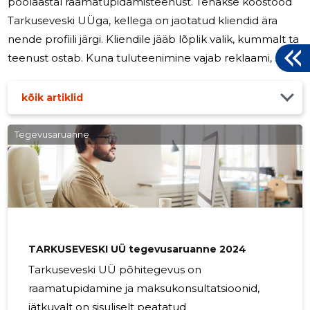
poolaastal raamatupidamisteenust. Tehakse koostööd
Tarkuseveski UÜga, kellega on jaotatud kliendid ära
nende profiili järgi. Kliendile jääb lõplik valik, kummalt ta
teenust ostab. Kuna tuluteenimine vajab reklaami, siis
maksti reklaami eest juhatuse liikme Janno Tultsi blogis
jannotults.ee. Tulumaks peeti kinni vastavalt seaduses
kõik artiklid
ettenähtud korrale. Tegevust kavatsetakse jätkata
tulude teenimisel samas ettevõtlusvaldkonnas ning
Tegevusaruanne
vajadusel ka annetuste või sihtfinantseeringute
kogumisega, kui saadakse veendumus ja kindlus, et on
võimalik
TARKUSEVESKI UÜ tegevusaruanne 2024
Tarkuseveski UÜ põhitegevus on
raamatupidamine ja maksukonsultatsioonid,
jätkuvalt on sisuliselt peatatud