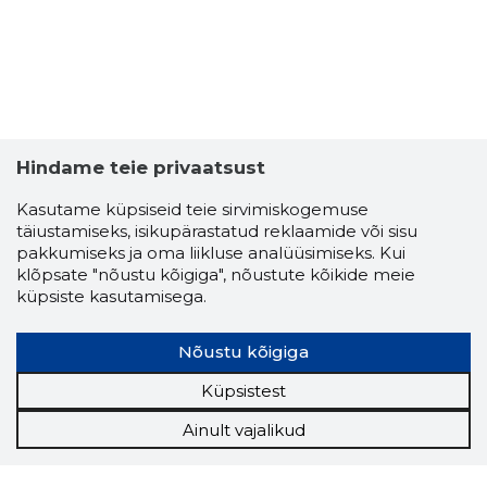
Hindame teie privaatsust
Kasutame küpsiseid teie sirvimiskogemuse
täiustamiseks, isikupärastatud reklaamide või sisu
pakkumiseks ja oma liikluse analüüsimiseks. Kui
klõpsate "nõustu kõigiga", nõustute kõikide meie
küpsiste kasutamisega.
Nõustu kõigiga
Küpsistest
Ainult vajalikud