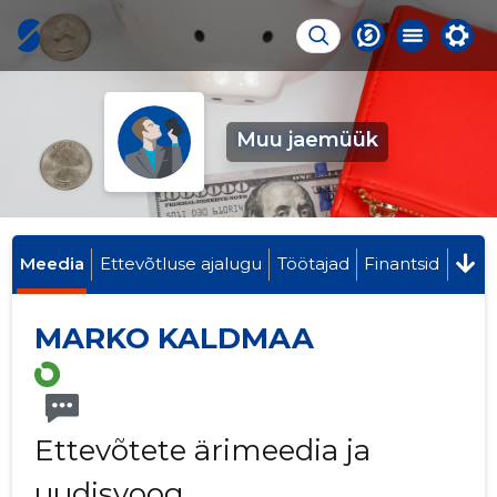
Muu jaemüük
Meedia
Ettevõtluse ajalugu
Töötajad
Finantsid
MARKO KALDMAA
Ettevõtete ärimeedia ja
uudisvoog