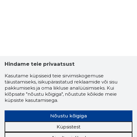
MK AIR U
Usaldusv
Hindame teie privaatsust
Kasutame küpsiseid teie sirvimiskogemuse
täiustamiseks, isikupärastatud reklaamide või sisu
pakkumiseks ja oma liikluse analüüsimiseks. Kui
klõpsate "nõustu kõigiga", nõustute kõikide meie
küpsiste kasutamisega.
Nõustu kõigiga
Küpsistest