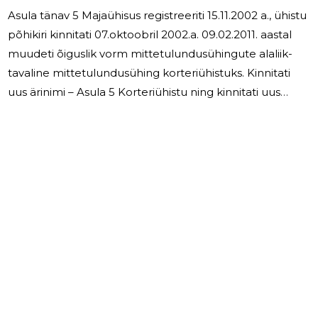
Asula tänav 5 Majaühisus registreeriti 15.11.2002 a., ühistu
põhikiri kinnitati 07.oktoobril 2002.a. 09.02.2011. aastal
muudeti õiguslik vorm mittetulundusühingute alaliik-
tavaline mittetulundusühing korteriühistuks. Kinnitati
uus ärinimi – Asula 5 Korteriühistu ning kinnitati uus
põhikiri. Ühistu tegevuse eesmärk on Tallinnas, Asula tn
5 asuva elamu ( välja arvatud korterite kui korteriomandi
reaalosade) ning nende juurde kuuluva maa ühine
majandamine, ühistu liikmete ühiste huvide esindamine
ja eluruumi kasutamisega seotud teenuste osutamine.
Korteriühistu põhieesmärk on tagada