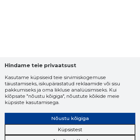
TALLINN,
Usaldusv
Hindame teie privaatsust
Kasutame küpsiseid teie sirvimiskogemuse
täiustamiseks, isikupärastatud reklaamide või sisu
pakkumiseks ja oma liikluse analüüsimiseks. Kui
klõpsate "nõustu kõigiga", nõustute kõikide meie
küpsiste kasutamisega.
Nõustu kõigiga
Küpsistest