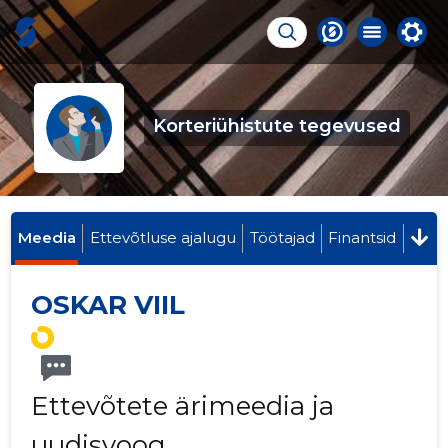
Korteriühistute tegevused
Meedia
Ettevõtluse ajalugu
Töötajad
Finantsid
OSKAR VIIL
Ettevõtete ärimeedia ja
uudisvoog