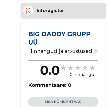
Inforegister
BIG DADDY GRUPP
UÜ
Hinnangud ja arvustused
?
0.0
0 hinnangut
Kommentaare:
0
LISA KOMMENTAAR