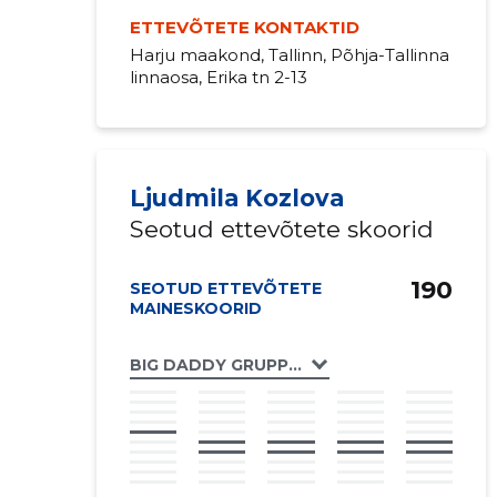
ETTEVÕTETE KONTAKTID
Harju maakond, Tallinn, Põhja-Tallinna
linnaosa, Erika tn 2-13
Ljudmila Kozlova
Seotud ettevõtete skoorid
190
SEOTUD ETTEVÕTETE
MAINESKOORID
BIG DADDY GRUPP UÜ