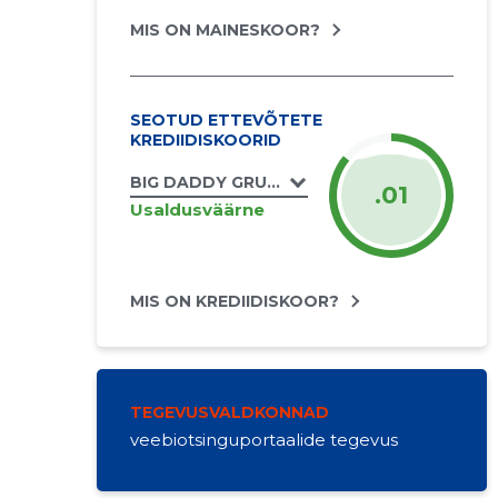
MIS ON MAINESKOOR?
SEOTUD ETTEVÕTETE
KREDIIDISKOORID
BIG DADDY GRUPP UÜ
.01
Usaldusväärne
MIS ON KREDIIDISKOOR?
TEGEVUSVALDKONNAD
veebiotsinguportaalide tegevus