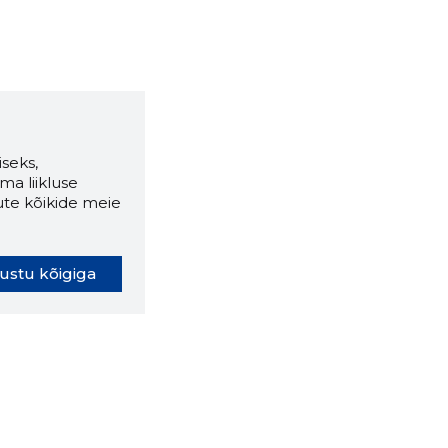
seks,
ma liikluse
ute kõikide meie
ustu kõigiga