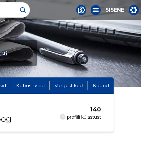
SISENE
sti
sid
Kohustused
Võrgustikud
Koond
140
oog
?
profiili külastust