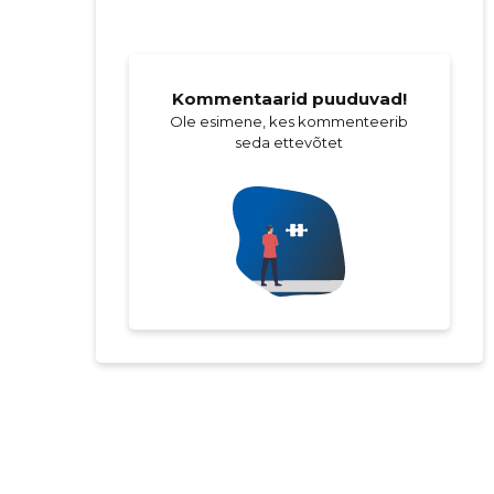
Kommentaarid puuduvad!
Ole esimene, kes kommenteerib
seda ettevõtet