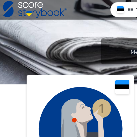
EE
Me