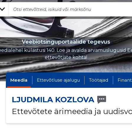
Veebiotsinguportaalide tegevus
edialehel külastusi 140. Loe ja avalda arvamuslugusid Ee
ettevõtjate kohta!
Meedia
Ettevõtluse ajalugu
Töötajad
Finant
LJUDMILA KOZLOVA
Ettevõtete ärimeedia ja uudisv