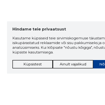
Hindame teie privaatsust
Kasutame küpsiseid teie sirvimiskogemuse täiustami
isikupärastatud reklaamide või sisu pakkumiseks ja o
analüüsimiseks. Kui klõpsate "nõustu kõigiga", nõust
küpsiste kasutamisega.
Küpsistest
Ainult vajalikud
Nõ