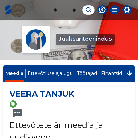
Juuksuriteenindus
Meedia
Ettevõtluse ajalugu
Töötajad
Finantsid
VEERA TANJUK
Ettevõtete ärimeedia ja
uudisvoog