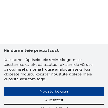
AVERTON
Usaldusv
Hindame teie privaatsust
Kasutame küpsiseid teie sirvimiskogemuse
täiustamiseks, isikupärastatud reklaamide või sisu
pakkumiseks ja oma liikluse analüüsimiseks. Kui
klõpsate "nõustu kõigiga", nõustute kõikide meie
küpsiste kasutamisega.
Nõustu kõigiga
Küpsistest