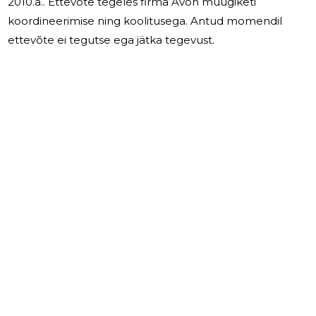
2010.a.. Ettevõte tegeles firma Avon müügiketi
koordineerimise ning koolitusega. Antud momendil
ettevõte ei tegutse ega jätka tegevust.