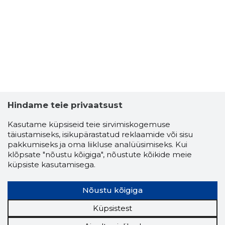
Hindame teie privaatsust
Kasutame küpsiseid teie sirvimiskogemuse
täiustamiseks, isikupärastatud reklaamide või sisu
TERRI UÜ
pakkumiseks ja oma liikluse analüüsimiseks. Kui
klõpsate "nõustu kõigiga", nõustute kõikide meie
Usaldusv
küpsiste kasutamisega.
Nõustu kõigiga
Küpsistest