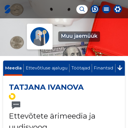
Muu jaemüük
Meedia
Ettevõtluse ajalugu
Töötajad
Finantsid
TATJANA IVANOVA
Ettevõtete ärimeedia ja
uudisvoog